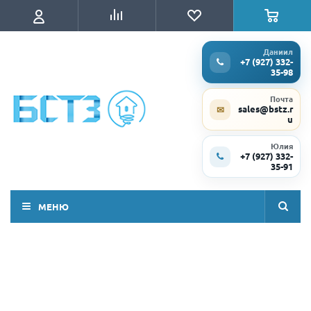
Даниил
+7 (927) 332-
35-98
Почта
sales@bstz.r
✉
u
Юлия
+7 (927) 332-
35-91
МЕНЮ