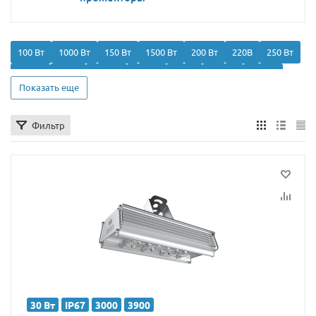
100 Вт
1000 Вт
150 Вт
1500 Вт
200 Вт
220В
250 Вт
2700К
30 Вт
300 Вт
3000К
40 Вт
400 Вт
4000К
Показать еще
50 Вт
500 Вт
5000 Вт
5000K
60 Вт
70 Вт
700 Вт
75 Вт
80 Вт
IP65
IP66
IP67
Для РЖД
Линейные
Фильтр
Мачта
Мощные
Направленного света
Настенные
Подвесные
Промышленные
Ригельный
С линзой
Следящего света
Строительные
30 Вт
IP67
3000
3900