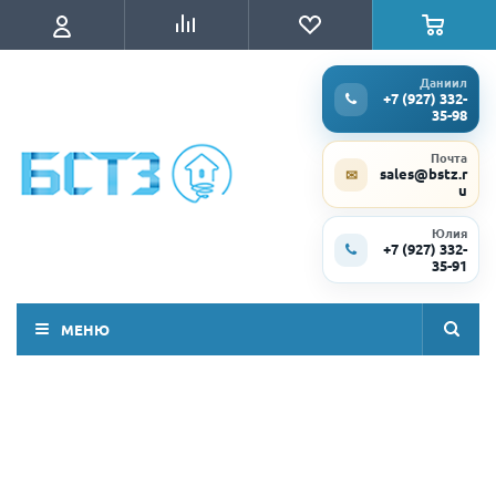
Даниил
+7 (927) 332-
35-98
Почта
sales@bstz.r
✉
u
Юлия
+7 (927) 332-
35-91
МЕНЮ