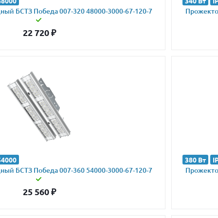
48000
340 Вт
I
ый БСТЗ Победа 007-320 48000-3000-67-120-7
Прожектор
22 720
₽
54000
380 Вт
I
ый БСТЗ Победа 007-360 54000-3000-67-120-7
Прожектор
25 560
₽