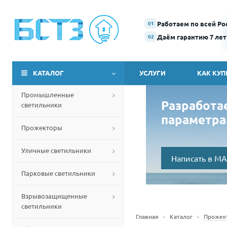
Работаем по всей Ро
01
Даём гарантию 7 лет
02
КАТАЛОГ
УСЛУГИ
КАК КУП
Промышленные
Разработа
светильники
параметра
Прожекторы
Уличные светильники
Написать в M
Парковые светильники
Взрывозащищенные
светильники
Главная
-
Каталог
-
Прожек