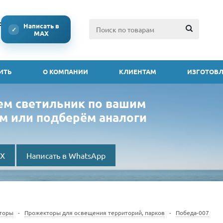
ссии
Написать в
✓
MAX
ИТЬ
О КОМПАНИИ
КЛИЕНТАМ
ИЗГОТОВЛ
ем светильник по вашим
м или подберём аналоги
AX
Написать в WhatsApp
торы
-
Прожекторы для освещения территорий, парков
-
Победа-007