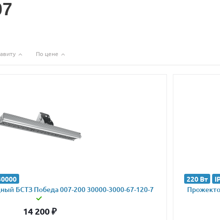
07
авиту
По цене
30000
220 Вт
I
ый БСТЗ Победа 007-200 30000-3000-67-120-7
Прожектор
14 200
₽