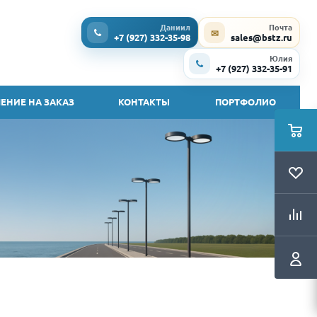
Даниил
Почта
✉
+7 (927) 332-35-98
sales@bstz.ru
Юлия
+7 (927) 332-35-91
ЕНИЕ НА ЗАКАЗ
КОНТАКТЫ
ПОРТФОЛИО