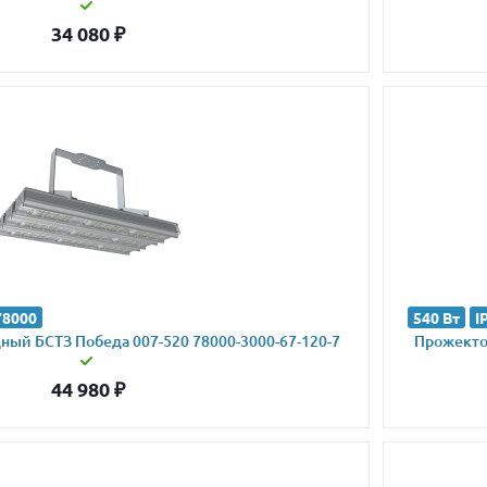
34 080
₽
78000
540 Вт
I
ый БСТЗ Победа 007-520 78000-3000-67-120-7
Прожектор
44 980
₽