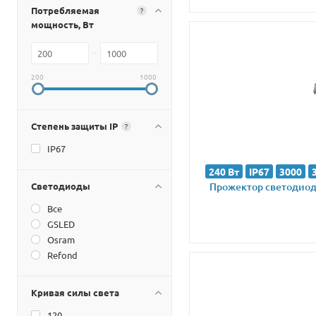
Потребляемая
?
мощность, Вт
200
1000
Степень защиты IP
?
IP67
240 Вт
IP67
3000
Светодиоды
Прожектор светодиодн
Все
GSLED
Osram
Refond
Кривая силы света
120