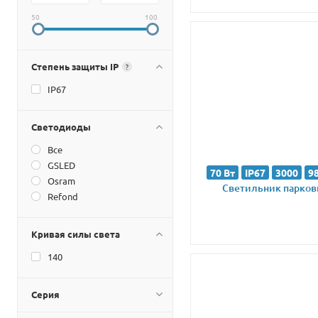
50
100
Степень защиты IP
?
IP67
Светодиоды
Все
GSLED
70 Вт
IP67
3000
9
Osram
Светильник парковы
Refond
Кривая силы света
140
Серия