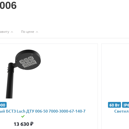
006
авиту
По цене
000
60 Вт
IP
й БСТЗ Luch ДТУ 006-50 7000-3000-67-140-7
Светиль
13 630
₽