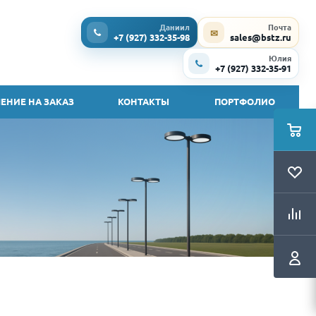
Даниил
Почта
✉
+7 (927) 332-35-98
sales@bstz.ru
Юлия
+7 (927) 332-35-91
ЕНИЕ НА ЗАКАЗ
КОНТАКТЫ
ПОРТФОЛИО