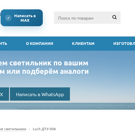
ссии
Написать в
✓
MAX
ИТЬ
О КОМПАНИИ
КЛИЕНТАМ
ИЗГОТОВЛ
ем светильник по вашим
м или подберём аналоги
AX
Написать в WhatsApp
ые светильники
-
Luch ДТУ-006