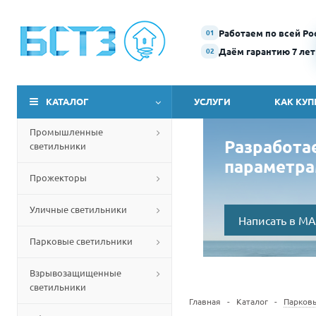
Работаем по всей Ро
01
Даём гарантию 7 лет
02
КАТАЛОГ
УСЛУГИ
КАК КУП
Промышленные
Разработа
светильники
параметра
Прожекторы
Уличные светильники
Написать в M
Парковые светильники
Взрывозащищенные
светильники
Главная
-
Каталог
-
Парков