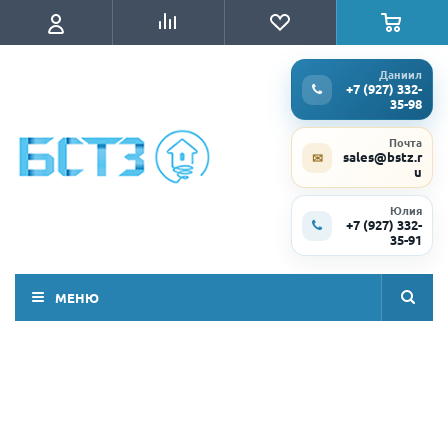
Даниил
+7 (927) 332-
35-98
Почта
sales@bstz.r
✉
u
Юлия
+7 (927) 332-
35-91
МЕНЮ