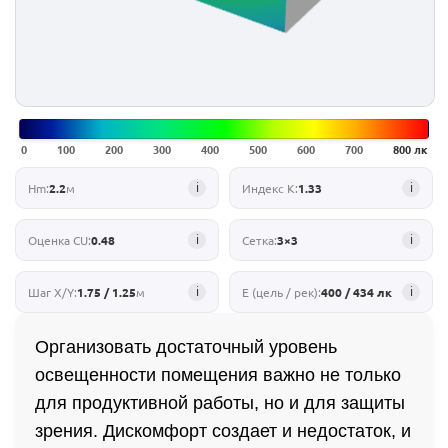
0
100
200
300
400
500
600
700
800 лк
i
i
Hm:
2.2
м
Индекс K:
1.33
i
i
Оценка CU:
0.48
Сетка:
3×3
i
i
Шаг X/Y:
1.75 / 1.25
м
E (цель / рек):
400 / 434 лк
Организовать достаточный уровень
освещенности помещения важно не только
для продуктивной работы, но и для защиты
зрения. Дискомфорт создает и недостаток, и