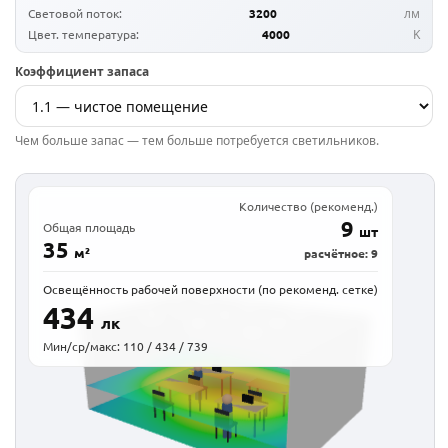
Световой поток:
3200
лм
Цвет. температура:
4000
K
Коэффициент запаса
Чем больше запас — тем больше потребуется светильников.
Количество (рекоменд.)
9
Общая площадь
шт
35
м²
расчётное:
9
Освещённость рабочей поверхности (по рекоменд. сетке)
434
лк
Мин/ср/макс:
110 / 434 / 739