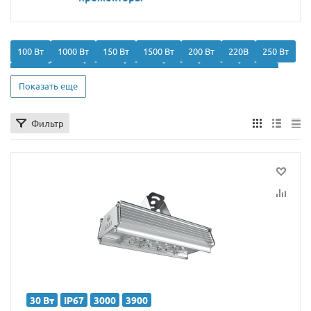
100 Вт
1000 Вт
150 Вт
1500 Вт
200 Вт
220В
250 Вт
2700К
30 Вт
300 Вт
3000К
40 Вт
400 Вт
4000К
Показать еще
50 Вт
500 Вт
5000 Вт
5000K
60 Вт
70 Вт
700 Вт
75 Вт
80 Вт
IP65
IP66
IP67
Для РЖД
Линейные
Фильтр
Мачта
Мощные
Направленного света
Настенные
Подвесные
Промышленные
Ригельный
С линзой
Следящего света
Строительные
30 Вт
IP67
3000
3900