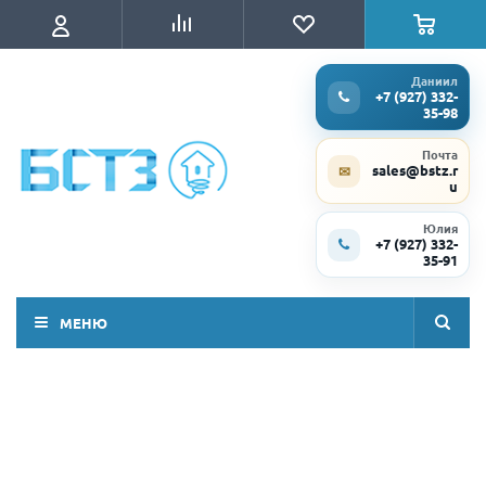
Даниил
+7 (927) 332-
35-98
Почта
sales@bstz.r
✉
u
Юлия
+7 (927) 332-
35-91
МЕНЮ