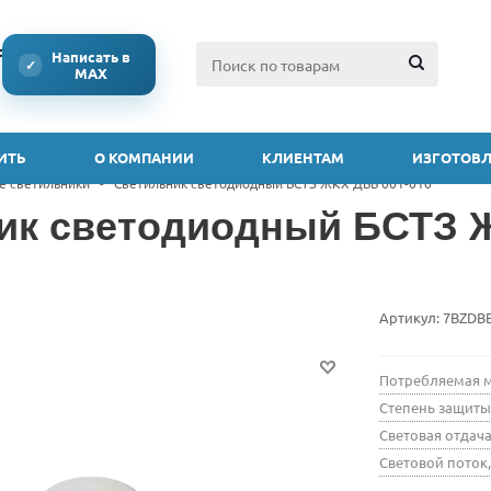
ссии
Написать в
✓
MAX
ИТЬ
О КОМПАНИИ
КЛИЕНТАМ
ИЗГОТОВЛ
е светильники
-
Светильник светодиодный БСТЗ ЖКХ ДББ 001-010
ик светодиодный БСТЗ Ж
Артикул:
7BZDB
Потребляемая м
Степень защиты
Световая отдача
Световой поток