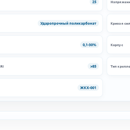
25
Напряжени
Ударопрочный поликарбонат
Кривая си
0,1-30%
и
Корпус
>85
RI
Тип крепл
ЖКХ-001