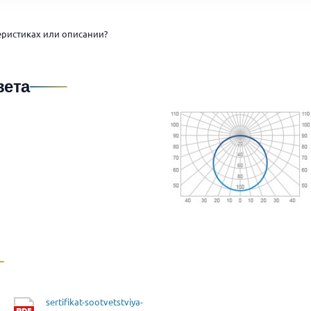
ристиках или описании?
вета
sertifikat-sootvetstviya-