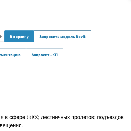
В корзину
Запросить модель Revit
кументацию
Запросить КП
я в сфере ЖКХ; лестничных пролетов; подъездов
свещения.