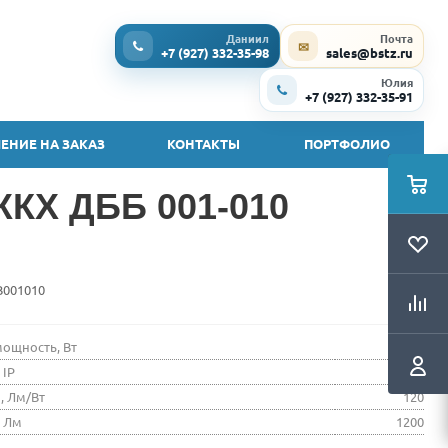
Даниил
Почта
✉
+7 (927) 332-35-98
sales@bstz.ru
Юлия
+7 (927) 332-35-91
ЕНИЕ НА ЗАКАЗ
КОНТАКТЫ
ПОРТФОЛИО
КХ ДББ 001-010
B001010
ощность, Вт
10
 IP
IP20
, Лм/Вт
120
, Лм
1200