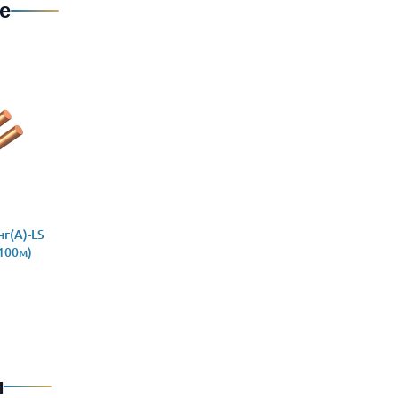
е
г(А)-LS
(100м)
и