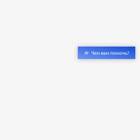
Чем вам помочь?
Получить консультацию специалистов
и бесплатный светотехнический расчет
Оставьте заявку — мы подберём оригинальные светильники и люстры
с учётом всех ваших пожеланий по проекту.
Уже сотни клиентов по всей России доверяют нашему производству.
Заказать расчёт