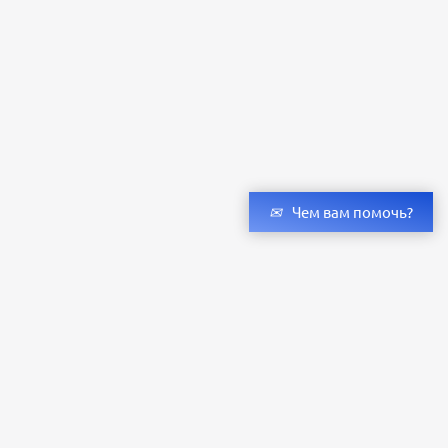
Чем вам помочь?
Получить консультацию специалистов
и бесплатный светотехнический расчет
Оставьте заявку — мы подберём оригинальные светильники и люстры
с учётом всех ваших пожеланий по проекту.
Уже сотни клиентов по всей России доверяют нашему производству.
Заказать расчёт