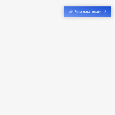
Чем вам помочь?
Получить консультацию специалистов
и бесплатный светотехнический расчет
Оставьте заявку — мы подберём оригинальные светильники и люстры
с учётом всех ваших пожеланий по проекту.
Уже сотни клиентов по всей России доверяют нашему производству.
Заказать расчёт
+79273323598