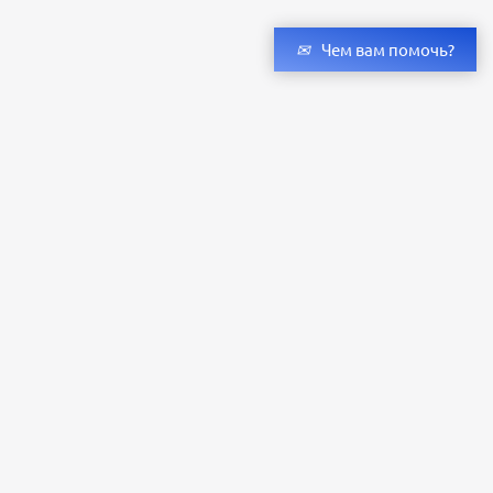
Чем вам помочь?
Получить консультацию специалистов
и бесплатный светотехнический расчет
Оставьте заявку — мы подберём оригинальные светильники и люстры
с учётом всех ваших пожеланий по проекту.
Уже сотни клиентов по всей России доверяют нашему производству.
Заказать расчёт
+79273323598