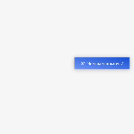
Чем вам помочь?
Получить консультацию специалистов
и бесплатный светотехнический расчет
Оставьте заявку — мы подберём оригинальные светильники и люстры
с учётом всех ваших пожеланий по проекту.
Уже сотни клиентов по всей России доверяют нашему производству.
Заказать расчёт