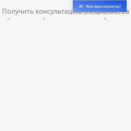
Чем вам помочь?
Получить консультацию специалистов
и бесплатный светотехнический расчет
Оставьте заявку — мы подберём оригинальные светильники и люстры
с учётом всех ваших пожеланий по проекту.
Уже сотни клиентов по всей России доверяют нашему производству.
Заказать расчёт
+79273323598
Пн-Пт: с 9:00 до 18:00;
Сб-Вс: выходной