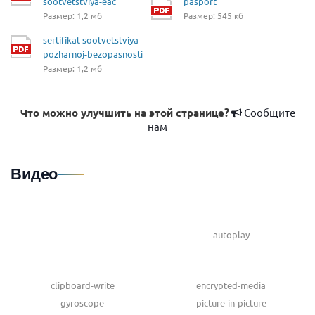
sootvetstviya-eac
pasport
Размер: 1,2 мб
Размер: 545 кб
sertifikat-sootvetstviya-
pozharnoj-bezopasnosti
Размер: 1,2 мб
Что можно улучшить на этой странице?
Сообщите
нам
Видео
autoplay
clipboard-write
encrypted-media
gyroscope
picture-in-picture