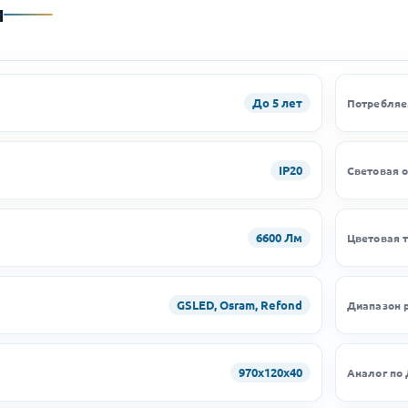
и
До 5 лет
Потребляе
IP20
Световая 
6600 Лм
Цветовая 
GSLED, Osram, Refond
Диапазон 
970х120х40
Аналог по