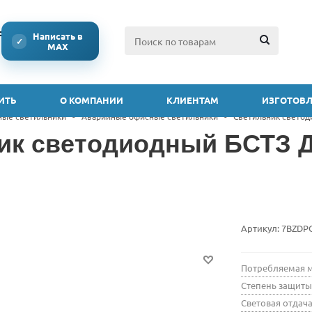
ссии
Написать в
✓
MAX
ИТЬ
О КОМПАНИИ
КЛИЕНТАМ
ИЗГОТОВЛ
ные светильники
-
Аварийные офисные светильники
-
Светильник светоди
ик светодиодный БСТЗ Д
Артикул:
7BZDP
Потребляемая м
Степень защиты
Световая отдача