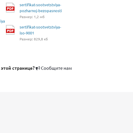
sertifikat-sootvetstviya-
pozharnoj-bezopasnosti
Размер: 1,2 мб
iya
sertifikat-sootvetstviya-
iso-9001
Размер: 829,8 кб
 этой странице?
Сообщите нам