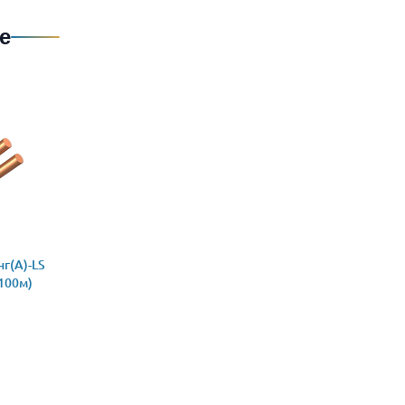
е
г(А)-LS
(100м)