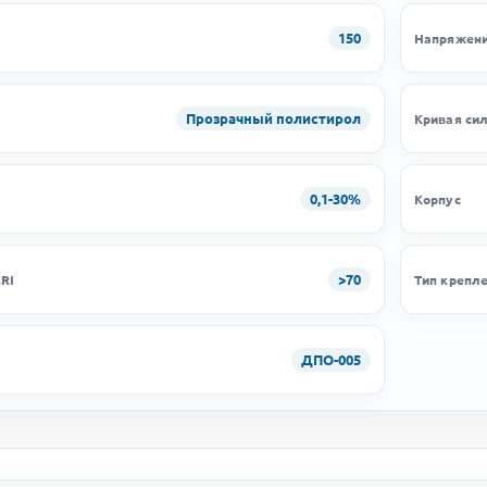
150
Напряжени
Прозрачный полистирол
Кривая си
0,1-30%
и
Корпус
>70
RI
Тип крепл
ДПО-005