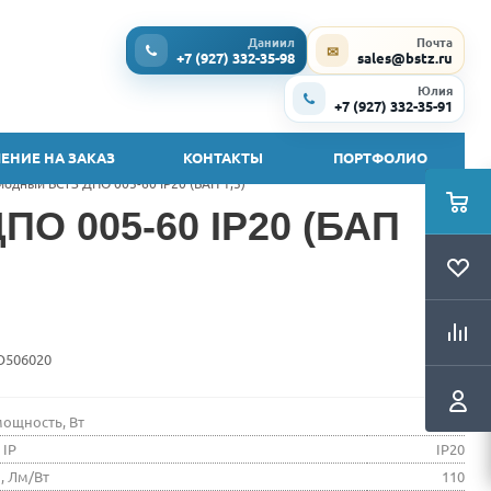
Даниил
Почта
✉
+7 (927) 332-35-98
sales@bstz.ru
Юлия
+7 (927) 332-35-91
ЕНИЕ НА ЗАКАЗ
КОНТАКТЫ
ПОРТФОЛИО
одный БСТЗ ДПО 005-60 IP20 (БАП 1,5)
ПО 005-60 IP20 (БАП
O506020
ощность, Вт
60
 IP
IP20
, Лм/Вт
110