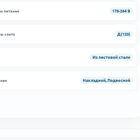
176-264 В
е питания
Д(120)
лы света
Из листовой стали
Накладной, Подвесной
ения