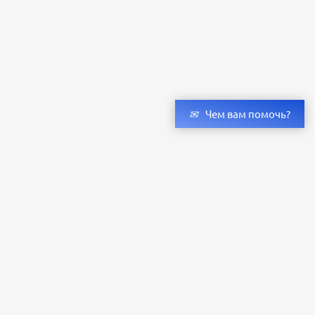
Чем вам помочь?
Получить консультацию специалистов
и бесплатный светотехнический расчет
Оставьте заявку — мы подберём оригинальные светильники и люстры
с учётом всех ваших пожеланий по проекту.
Уже сотни клиентов по всей России доверяют нашему производству.
Заказать расчёт