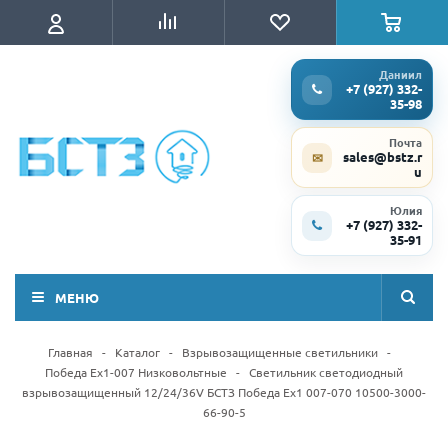
Даниил
+7 (927) 332-
35-98
Почта
sales@bstz.r
✉
u
Юлия
+7 (927) 332-
35-91
МЕНЮ
Главная
-
Каталог
-
Взрывозащищенные светильники
-
Победа Ex1-007 Низковольтные
-
Светильник светодиодный
взрывозащищенный 12/24/36V БСТЗ Победа Ex1 007-070 10500-3000-
66-90-5