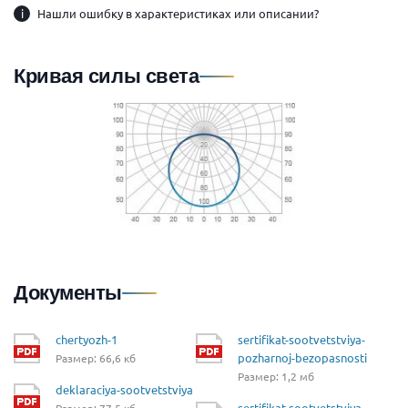
i
Нашли ошибку в характеристиках или описании?
Кривая силы света
Документы
chertyozh-1
sertifikat-sootvetstviya-
pozharnoj-bezopasnosti
Размер: 66,6 кб
Размер: 1,2 мб
deklaraciya-sootvetstviya
sertifikat-sootvetstviya-
Размер: 77,5 кб