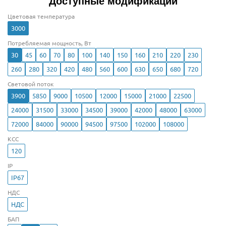
Доступные модификации
Цветовая температура
3000
Потребляемая мощность, Вт
30
45
60
70
80
100
140
150
160
210
220
230
260
280
320
420
480
560
600
630
650
680
720
Световой поток
3900
5850
9000
10500
12000
15000
21000
22500
24000
31500
33000
34500
39000
42000
48000
63000
72000
84000
90000
94500
97500
102000
108000
КСС
120
IP
IP67
НДС
НДС
БАП