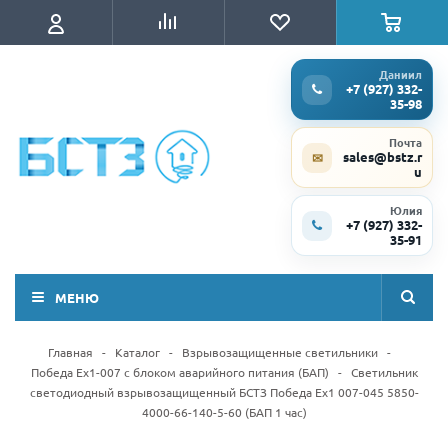
Даниил
+7 (927) 332-
35-98
Почта
sales@bstz.r
✉
u
Юлия
+7 (927) 332-
35-91
МЕНЮ
Главная
-
Каталог
-
Взрывозащищенные светильники
-
Победа Ex1-007 с блоком аварийного питания (БАП)
-
Светильник
светодиодный взрывозащищенный БСТЗ Победа Ex1 007-045 5850-
4000-66-140-5-60 (БАП 1 час)