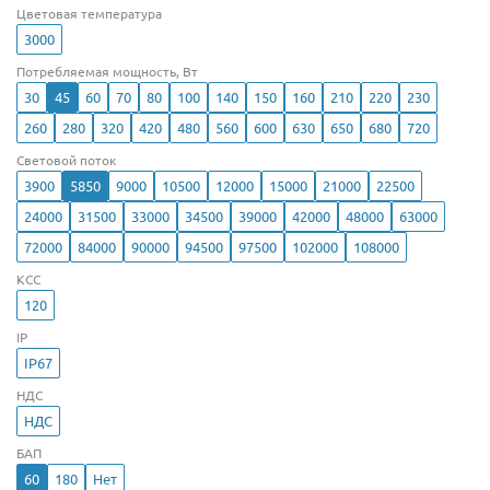
Цветовая температура
3000
Потребляемая мощность, Вт
30
45
60
70
80
100
140
150
160
210
220
230
260
280
320
420
480
560
600
630
650
680
720
Световой поток
3900
5850
9000
10500
12000
15000
21000
22500
24000
31500
33000
34500
39000
42000
48000
63000
72000
84000
90000
94500
97500
102000
108000
КСС
120
IP
IP67
НДС
НДС
БАП
60
180
Нет