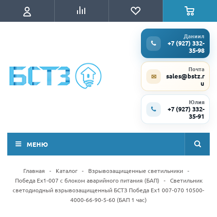
Даниил
+7 (927) 332-
35-98
Почта
sales@bstz.r
✉
u
Юлия
+7 (927) 332-
35-91
МЕНЮ
Главная
-
Каталог
-
Взрывозащищенные светильники
-
Победа Ex1-007 с блоком аварийного питания (БАП)
-
Светильник
светодиодный взрывозащищенный БСТЗ Победа Ex1 007-070 10500-
4000-66-90-5-60 (БАП 1 час)