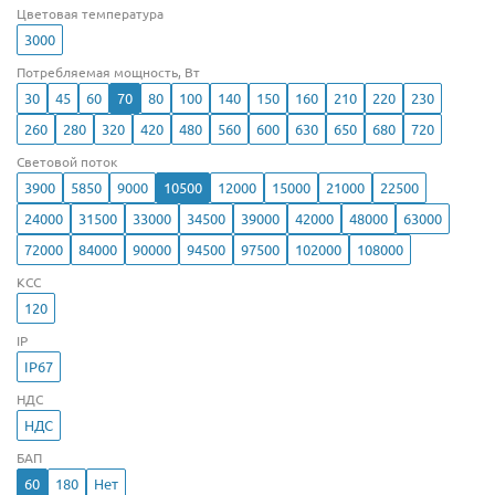
Цветовая температура
3000
Потребляемая мощность, Вт
30
45
60
70
80
100
140
150
160
210
220
230
260
280
320
420
480
560
600
630
650
680
720
Световой поток
3900
5850
9000
10500
12000
15000
21000
22500
24000
31500
33000
34500
39000
42000
48000
63000
72000
84000
90000
94500
97500
102000
108000
КСС
120
IP
IP67
НДС
НДС
БАП
60
180
Нет