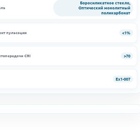
Боросиликатное стекло,
Оптический монолитный
ель
поликарбонат
<1%
нт пульсации
>70
етопередачи CRI
Ex1-007