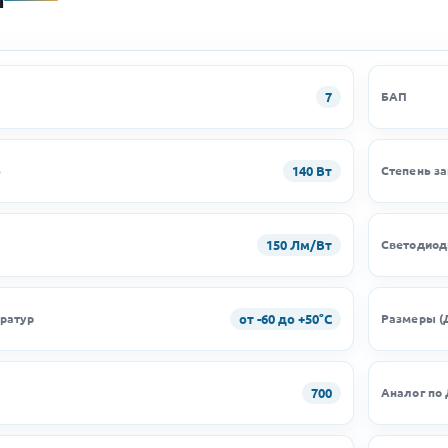
7
БАП
140 Вт
ь
Степень з
150 Лм/Вт
Светодио
от -60 до +50°C
ратур
Размеры (
700
Аналог по