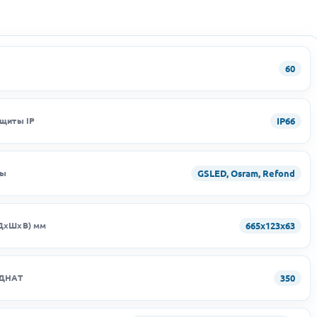
60
IP66
ащиты IP
GSLED, Osram, Refond
ды
665х123х63
ДхШхВ) мм
350
 ДНАТ