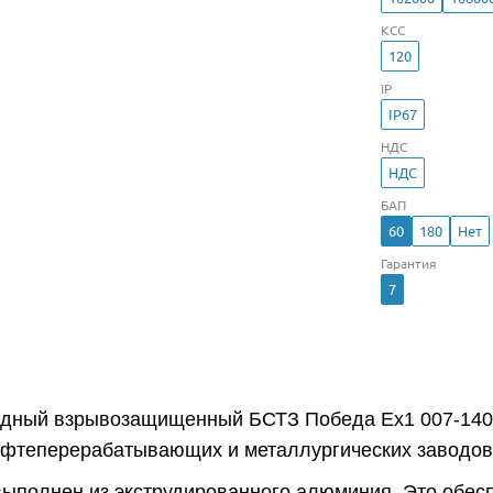
КСС
120
IP
IP67
НДС
НДС
БАП
60
180
Нет
Гарантия
7
одный взрывозащищенный БСТЗ Победа Ex1 007-140 
ефтеперерабатывающих и металлургических заводов,
выполнен из экструдированного алюминия. Это обес