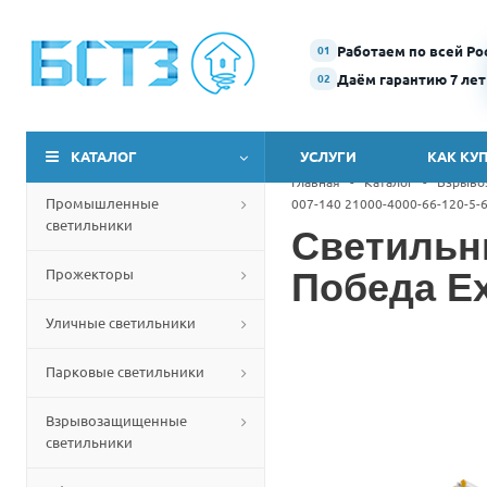
Работаем по всей Ро
01
Даём гарантию 7 лет
02
КАТАЛОГ
УСЛУГИ
КАК КУ
Главная
-
Каталог
-
Взрыво
Промышленные
007-140 21000-4000-66-120-5-6
светильники
Светильн
Прожекторы
Победа Ex
Уличные светильники
Парковые светильники
Взрывозащищенные
светильники