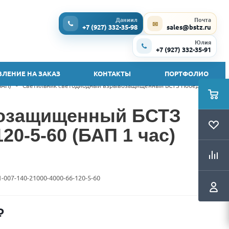
Даниил
Почта
✉
+7 (927) 332-35-98
sales@bstz.ru
Юлия
+7 (927) 332-35-91
ЛЕНИЕ НА ЗАКАЗ
КОНТАКТЫ
ПОРТФОЛИО
БАП)
-
Светильник светодиодный взрывозащищенный БСТЗ Победа Ex1
возащищенный БСТЗ
20-5-60 (БАП 1 час)
1-007-140-21000-4000-66-120-5-60
₽