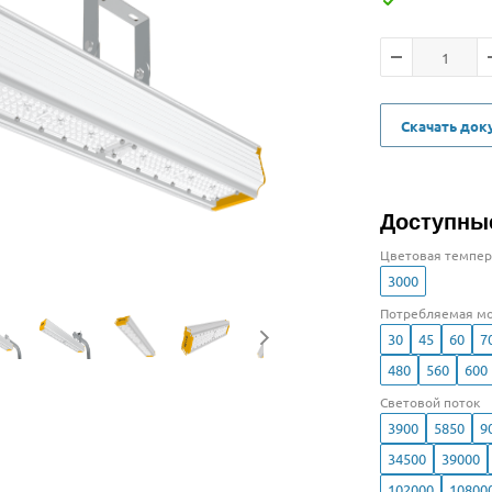
Скачать до
Доступны
Цветовая темпер
3000
Потребляемая мо
30
45
60
7
480
560
600
Световой поток
3900
5850
9
34500
39000
102000
10800