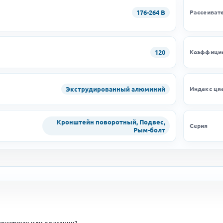
176-264 В
Рассеиват
120
Коэффицие
Экструдированный алюминий
Индекс цв
Кронштейн поворотный, Подвес,
Серия
Рым-болт
ристиках или описании?