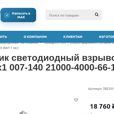
ссии
Написать в
✓
MAX
ПИТЬ
О КОМПАНИИ
КЛИЕНТАМ
ИЗГОТОВ
защищенные светильники
-
Победа Ex1-007 с блоком аварийного питания (
0 (БАП 1 час)
ик светодиодный взры
1 007-140 21000-4000-66-1
Артикул:
7BZ-EX
18 760