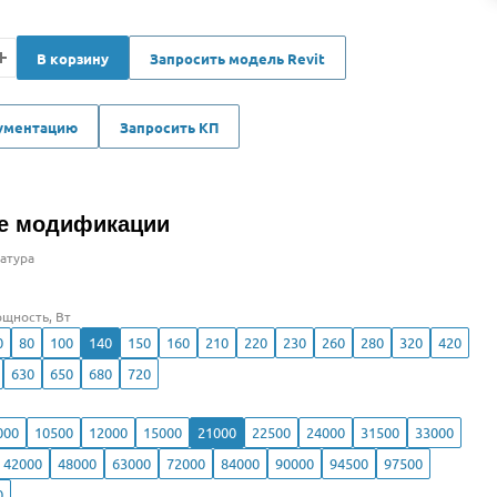
В корзину
Запросить модель Revit
кументацию
Запросить КП
е модификации
атура
щность, Вт
0
80
100
140
150
160
210
220
230
260
280
320
420
630
650
680
720
000
10500
12000
15000
21000
22500
24000
31500
33000
42000
48000
63000
72000
84000
90000
94500
97500
0