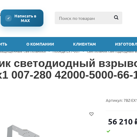
ссии
Написать в
✓
MAX
ИТЬ
О КОМПАНИИ
КЛИЕНТАМ
ИЗГОТОВЛ
защищенные светильники
-
Победа Ex1-007
-
Светильник светодиодный в
ик светодиодный взры
1 007-280 42000-5000-66-
Артикул:
7BZ-EX
56 210