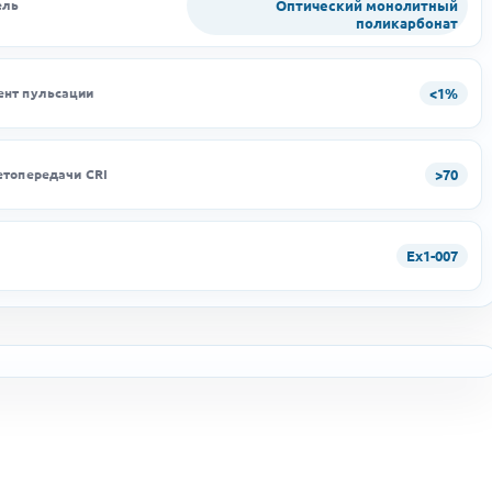
Оптический монолитный
ель
поликарбонат
<1%
нт пульсации
>70
етопередачи CRI
Ex1-007