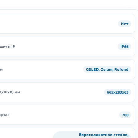
Нет
IP66
ащиты IP
GSLED, Osram, Refond
ды
665х283х63
ДхШхВ) мм
700
 ДНАТ
Боросиликатное стекло,