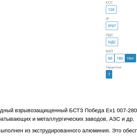
КСС
120
IP
IP67
НДС
НДС
БАП
60
180
Нет
Гарантия
7
одный взрывозащищенный БСТЗ Победа Ex1 007-280 
атывающих и металлургических заводов, АЗС и др.
выполнен из экструдированного алюминия. Это обес