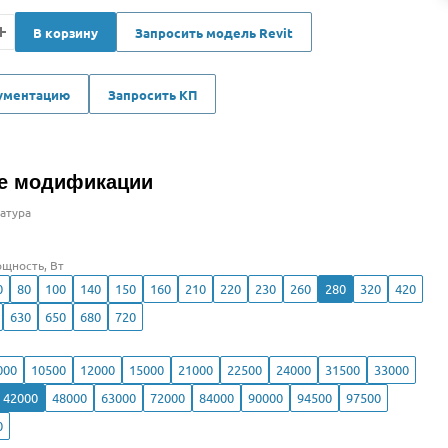
В корзину
Запросить модель Revit
кументацию
Запросить КП
е модификации
атура
щность, Вт
0
80
100
140
150
160
210
220
230
260
280
320
420
630
650
680
720
000
10500
12000
15000
21000
22500
24000
31500
33000
42000
48000
63000
72000
84000
90000
94500
97500
0