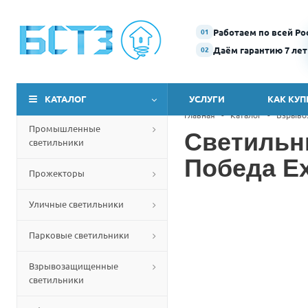
Работаем по всей Ро
01
Даём гарантию 7 лет
02
КАТАЛОГ
УСЛУГИ
КАК КУП
Главная
-
Каталог
-
Взрыво
Промышленные
Светильн
светильники
Победа Ex
Прожекторы
Уличные светильники
Парковые светильники
Взрывозащищенные
светильники