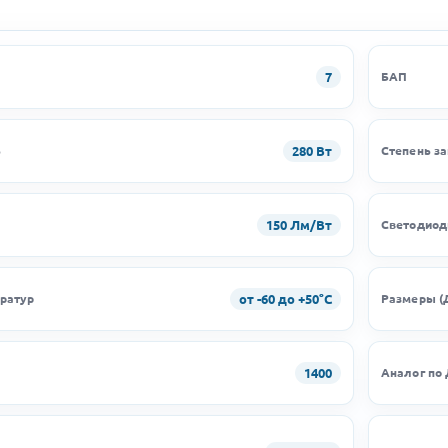
7
БАП
280 Вт
ь
Степень з
150 Лм/Вт
Светодио
от -60 до +50°C
ратур
Размеры (
1400
Аналог по