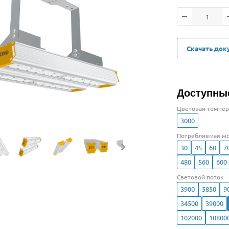
Скачать до
Доступны
Цветовая темпер
3000
Потребляемая мо
30
45
60
7
480
560
600
Световой поток
3900
5850
9
34500
39000
102000
10800