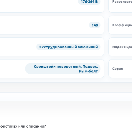
176-264 В
Рассеиват
140
Коэффицие
Экструдированный алюминий
Индекс цв
Кронштейн поворотный, Подвес,
Серия
Рым-болт
ристиках или описании?