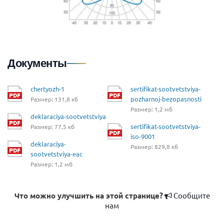
Документы
chertyozh-1
sertifikat-sootvetstviya-
pozharnoj-bezopasnosti
Размер: 131,8 кб
Размер: 1,2 мб
deklaraciya-sootvetstviya
sertifikat-sootvetstviya-
Размер: 77,5 кб
iso-9001
deklaraciya-
Размер: 829,8 кб
sootvetstviya-eac
Размер: 1,2 мб
Что можно улучшить на этой странице?
Сообщите
нам