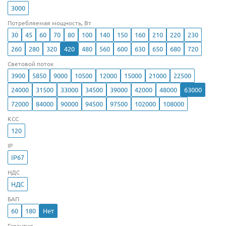
3000
Потребляемая мощность, Вт
30
45
60
70
80
100
140
150
160
210
220
230
260
280
320
420
480
560
600
630
650
680
720
Световой поток
3900
5850
9000
10500
12000
15000
21000
22500
24000
31500
33000
34500
39000
42000
48000
63000
72000
84000
90000
94500
97500
102000
108000
КСС
120
IP
IP67
НДС
НДС
БАП
60
180
Нет
Гарантия