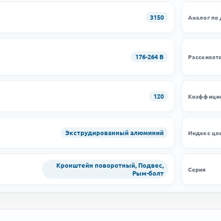
3150
Аналог по
176-264 В
Рассеиват
120
Коэффицие
Экструдированный алюминий
Индекс цв
Кронштейн поворотный, Подвес,
Серия
Рым-болт