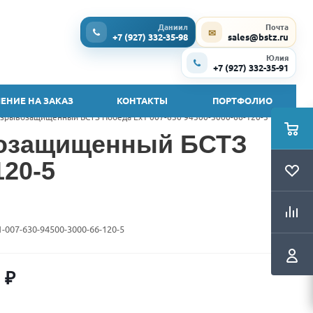
Даниил
Почта
✉
+7 (927) 332-35-98
sales@bstz.ru
Юлия
+7 (927) 332-35-91
ЕНИЕ НА ЗАКАЗ
КОНТАКТЫ
ПОРТФОЛИО
зрывозащищенный БСТЗ Победа Ex1 007-630 94500-3000-66-120-5
возащищенный БСТЗ
120-5
1-007-630-94500-3000-66-120-5
0
₽