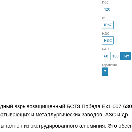
КСС
120
IP
IP67
НДС
НДС
БАП
60
180
Нет
Гарантия
7
одный взрывозащищенный БСТЗ Победа Ex1 007-630 
атывающих и металлургических заводов, АЗС и др.
выполнен из экструдированного алюминия. Это обес