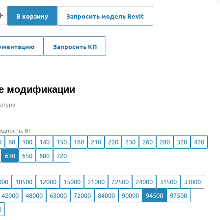
В корзину
Запросить модель Revit
кументацию
Запросить КП
е модификации
атура
щность, Вт
0
80
100
140
150
160
210
220
230
260
280
320
420
630
650
680
720
000
10500
12000
15000
21000
22500
24000
31500
33000
42000
48000
63000
72000
84000
90000
94500
97500
0