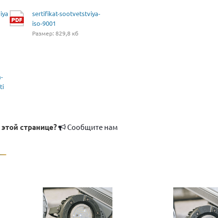
iya
sertifikat-sootvetstviya-
iso-9001
Размер: 829,8 кб
a-
ti
 этой странице?
Сообщите нам