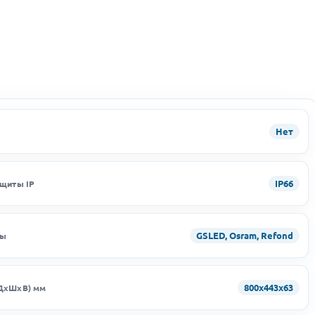
Нет
IP66
ащиты IP
GSLED, Osram, Refond
ды
800х443х63
ДхШхВ) мм