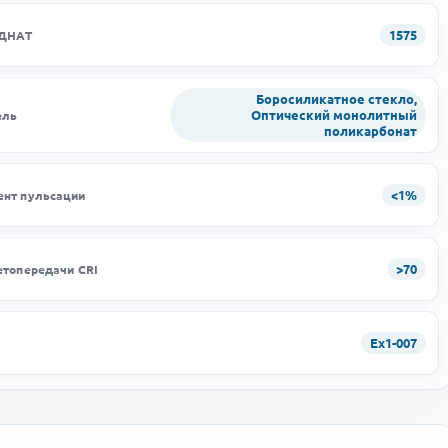
1575
 ДНАТ
Боросиликатное стекло,
Оптический монолитный
ель
поликарбонат
<1%
нт пульсации
>70
етопередачи CRI
Ex1-007