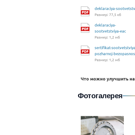
deklaraciya-sootvetstv
Размер: 77,5 кб
deklaraciya-
sootvetstviya-eac
Размер: 1,2 мб
sertifikat-sootvetstviy
pozharnoj-bezopasnos
Размер: 1,2 мб
Что можно улучшить на
Фотогалерея