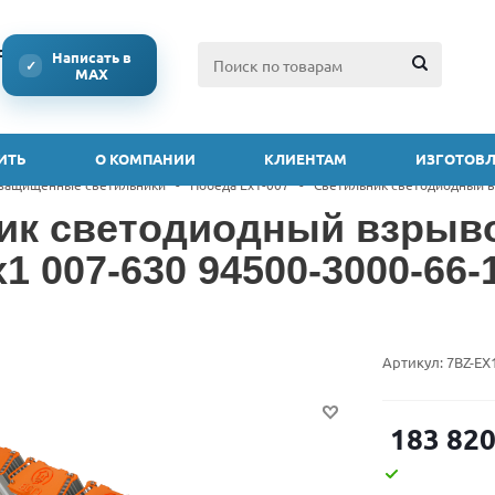
ссии
Написать в
✓
MAX
ИТЬ
О КОМПАНИИ
КЛИЕНТАМ
ИЗГОТОВЛ
защищенные светильники
-
Победа Ex1-007
-
Светильник светодиодный в
ик светодиодный взры
1 007-630 94500-3000-66-
Артикул:
7BZ-EX
183 82