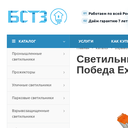
Работаем по всей Ро
01
Даём гарантию 7 лет
02
КАТАЛОГ
УСЛУГИ
КАК КУП
Главная
-
Каталог
-
Взрыво
Промышленные
Светильн
светильники
Победа Ex
Прожекторы
Уличные светильники
Парковые светильники
Взрывозащищенные
светильники