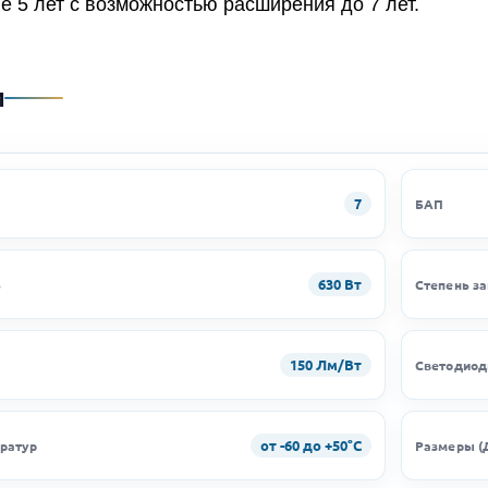
е 5 лет с возможностью расширения до 7 лет.
и
7
БАП
630 Вт
ь
Степень з
150 Лм/Вт
Светодио
от -60 до +50°C
ратур
Размеры (