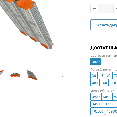
Скачать до
Доступны
Цветовая темпер
3000
Потребляемая мо
30
45
60
7
480
560
600
Световой поток
3900
5850
9
34500
39000
102000
10800