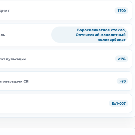
1700
 ДНАТ
Боросиликатное стекло,
Оптический монолитный
ель
поликарбонат
<1%
нт пульсации
>70
етопередачи CRI
Ex1-007