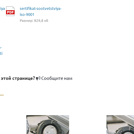
iya
sertifikat-sootvetstviya-
iso-9001
Размер: 829,8 кб
a-
ti
 этой странице?
Сообщите нам