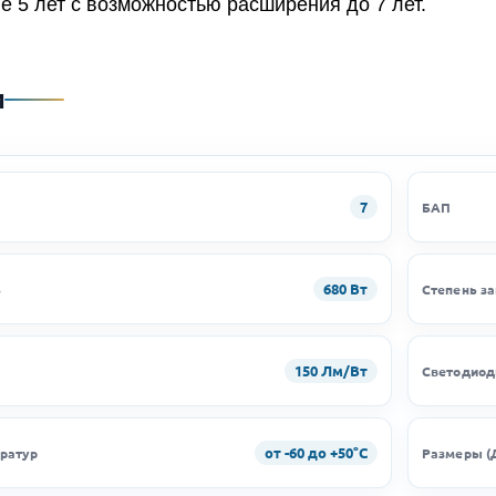
е 5 лет с возможностью расширения до 7 лет.
и
7
БАП
680 Вт
ь
Степень з
150 Лм/Вт
Светодио
от -60 до +50°C
ратур
Размеры (