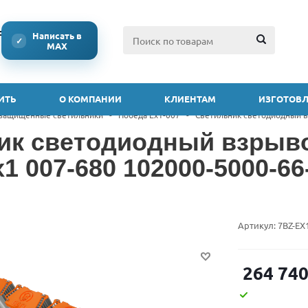
ссии
Написать в
✓
MAX
ИТЬ
О КОМПАНИИ
КЛИЕНТАМ
ИЗГОТОВЛ
защищенные светильники
-
Победа Ex1-007
-
Светильник светодиодный в
ик светодиодный взры
1 007-680 102000-5000-66
Артикул:
7BZ-EX
264 74