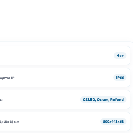
Нет
IP66
ащиты IP
GSLED, Osram, Refond
ды
800х443х63
ДхШхВ) мм