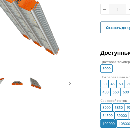
Скачать до
Доступны
Цветовая темпер
3000
Потребляемая мо
30
45
60
7
480
560
600
Световой поток
3900
5850
9
34500
39000
102000
10800