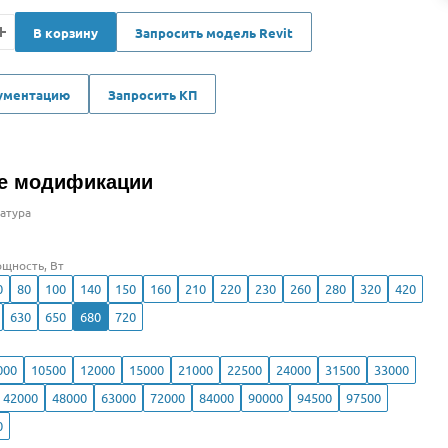
В корзину
Запросить модель Revit
кументацию
Запросить КП
е модификации
атура
щность, Вт
0
80
100
140
150
160
210
220
230
260
280
320
420
630
650
680
720
000
10500
12000
15000
21000
22500
24000
31500
33000
42000
48000
63000
72000
84000
90000
94500
97500
0