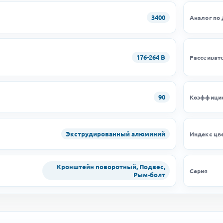
3400
Аналог по
176-264 В
Рассеиват
90
Коэффицие
Экструдированный алюминий
Индекс цв
Кронштейн поворотный, Подвес,
Серия
Рым-болт