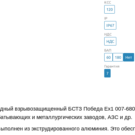
КСС
120
IP
IP67
НДС
НДС
БАП
60
180
Нет
Гарантия
7
одный взрывозащищенный БСТЗ Победа Ex1 007-680 
атывающих и металлургических заводов, АЗС и др.
выполнен из экструдированного алюминия. Это обес