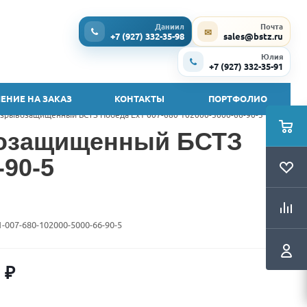
Даниил
Почта
✉
+7 (927) 332-35-98
sales@bstz.ru
Юлия
+7 (927) 332-35-91
ЕНИЕ НА ЗАКАЗ
КОНТАКТЫ
ПОРТФОЛИО
зрывозащищенный БСТЗ Победа Ex1 007-680 102000-5000-66-90-5
возащищенный БСТЗ
-90-5
1-007-680-102000-5000-66-90-5
0
₽