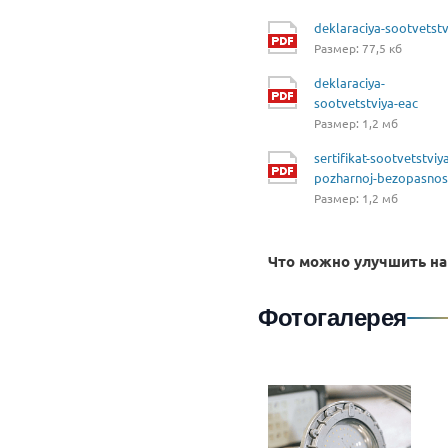
deklaraciya-sootvetstv
Размер: 77,5 кб
deklaraciya-
sootvetstviya-eac
Размер: 1,2 мб
sertifikat-sootvetstviy
pozharnoj-bezopasnos
Размер: 1,2 мб
Что можно улучшить на
Фотогалерея