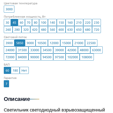
Цветовая температура
3000
Потребляемая мощность, Вт
30
45
60
70
80
100
140
150
160
210
220
230
260
280
320
420
480
560
600
630
650
680
720
Световой поток
3900
5850
9000
10500
12000
15000
21000
22500
24000
31500
33000
34500
39000
42000
48000
63000
72000
84000
90000
94500
97500
102000
108000
БАП
60
180
Нет
Гарантия
7
Описание
Светильник светодиодный взрывозащищенный