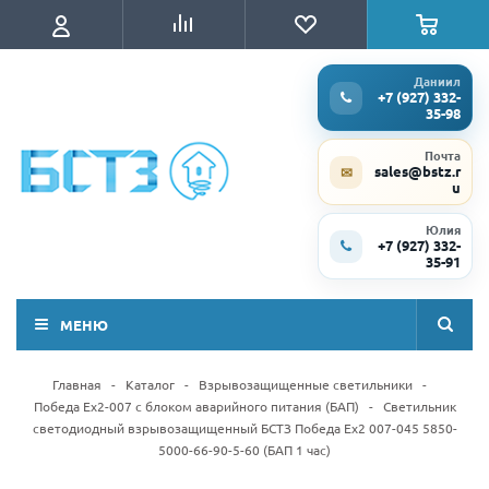
Даниил
+7 (927) 332-
35-98
Почта
sales@bstz.r
✉
u
Юлия
+7 (927) 332-
35-91
МЕНЮ
Главная
-
Каталог
-
Взрывозащищенные светильники
-
Победа Ex2-007 с блоком аварийного питания (БАП)
-
Светильник
светодиодный взрывозащищенный БСТЗ Победа Ex2 007-045 5850-
5000-66-90-5-60 (БАП 1 час)