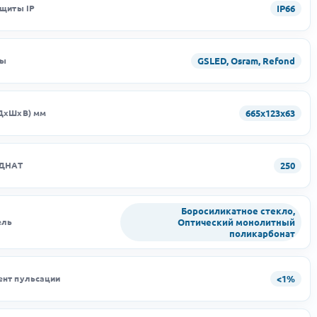
IP66
ащиты IP
GSLED, Osram, Refond
ды
665х123х63
ДхШхВ) мм
250
 ДНАТ
Боросиликатное стекло,
Оптический монолитный
ель
поликарбонат
<1%
нт пульсации