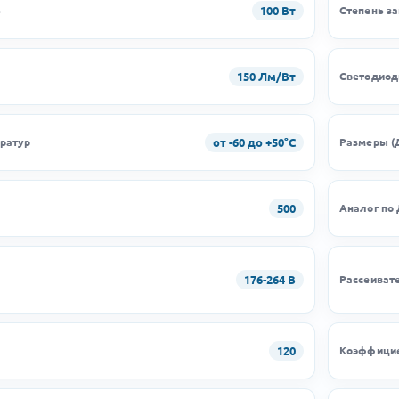
100 Вт
ь
Степень з
150 Лм/Вт
Светодио
от -60 до +50°C
ратур
Размеры (
500
Аналог по
176-264 В
Рассеиват
120
Коэффицие