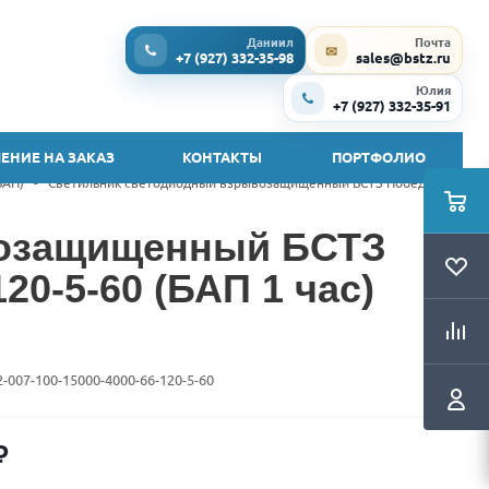
Даниил
Почта
✉
+7 (927) 332-35-98
sales@bstz.ru
Юлия
+7 (927) 332-35-91
ЕНИЕ НА ЗАКАЗ
КОНТАКТЫ
ПОРТФОЛИО
БАП)
-
Светильник светодиодный взрывозащищенный БСТЗ Победа Ex2
возащищенный БСТЗ
20-5-60 (БАП 1 час)
2-007-100-15000-4000-66-120-5-60
₽