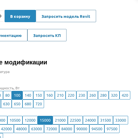
В корзину
Запросить модель Revit
кументацию
Запросить КП
е модификации
атура
щность, Вт
0
80
100
140
150
160
210
220
230
260
280
320
420
630
650
680
720
000
10500
12000
15000
21000
22500
24000
31500
33000
42000
48000
63000
72000
84000
90000
94500
97500
0