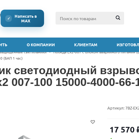
ссии
Написать в
✓
MAX
ИТЬ
О КОМПАНИИ
КЛИЕНТАМ
ИЗГОТОВЛ
защищенные светильники
-
Победа Ex2-007 с блоком аварийного питания (
0 (БАП 1 час)
ик светодиодный взры
2 007-100 15000-4000-66-1
Артикул:
7BZ-EX
17 570