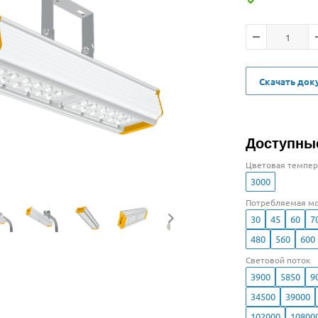
Скачать до
Доступны
Цветовая темпер
3000
Потребляемая мо
30
45
60
7
480
560
600
Световой поток
3900
5850
9
34500
39000
102000
10800