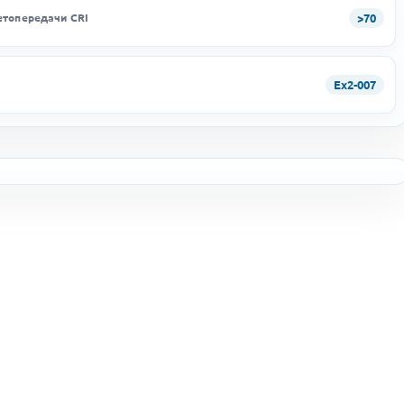
>70
етопередачи CRI
Ex2-007