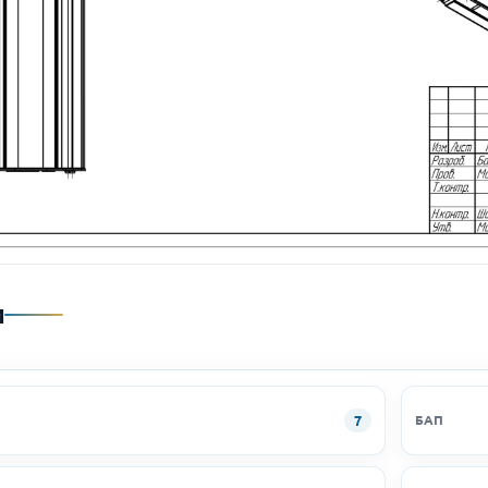
и
7
БАП