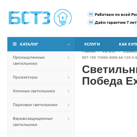
Работаем по всей Ро
01
Даём гарантию 7 лет
02
КАТАЛОГ
УСЛУГИ
КАК КУП
Главная
-
Каталог
-
Взрыво
Промышленные
007-100 15000-4000-66-120-5-6
светильники
Светильн
Прожекторы
Победа Ex
Уличные светильники
Парковые светильники
Взрывозащищенные
светильники