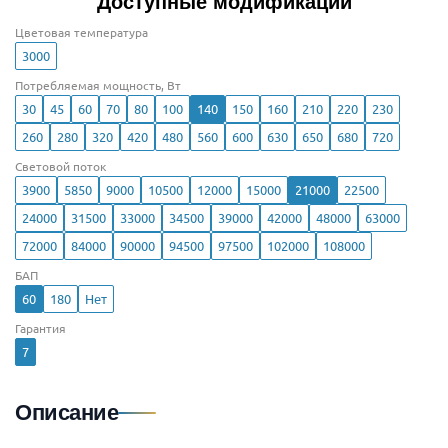
Доступные модификации
Цветовая температура
3000
Потребляемая мощность, Вт
30
45
60
70
80
100
140
150
160
210
220
230
260
280
320
420
480
560
600
630
650
680
720
Световой поток
3900
5850
9000
10500
12000
15000
21000
22500
24000
31500
33000
34500
39000
42000
48000
63000
72000
84000
90000
94500
97500
102000
108000
БАП
60
180
Нет
Гарантия
7
Описание