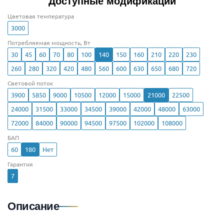
Доступные модификации
Цветовая температура
3000
Потребляемая мощность, Вт
30
45
60
70
80
100
140
150
160
210
220
230
260
280
320
420
480
560
600
630
650
680
720
Световой поток
3900
5850
9000
10500
12000
15000
21000
22500
24000
31500
33000
34500
39000
42000
48000
63000
72000
84000
90000
94500
97500
102000
108000
БАП
60
180
Нет
Гарантия
7
Описание