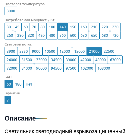
Цветовая температура
3000
Потребляемая мощность, Вт
30
45
60
70
80
100
140
150
160
210
220
230
260
280
320
420
480
560
600
630
650
680
720
Световой поток
3900
5850
9000
10500
12000
15000
21000
22500
24000
31500
33000
34500
39000
42000
48000
63000
72000
84000
90000
94500
97500
102000
108000
БАП
60
180
Нет
Гарантия
7
Описание
Светильник светодиодный взрывозащищенный