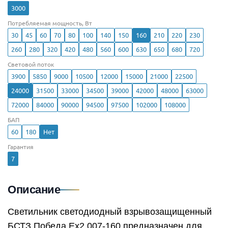
3000
Потребляемая мощность, Вт
30
45
60
70
80
100
140
150
160
210
220
230
260
280
320
420
480
560
600
630
650
680
720
Световой поток
3900
5850
9000
10500
12000
15000
21000
22500
24000
31500
33000
34500
39000
42000
48000
63000
72000
84000
90000
94500
97500
102000
108000
БАП
60
180
Нет
Гарантия
7
Описание
Светильник светодиодный взрывозащищенный
БСТЗ Победа Ex2 007-160 предназначен для