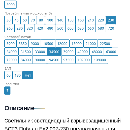
3000
Потребляемая мощность, Вт
30
45
60
70
80
100
140
150
160
210
220
230
260
280
320
420
480
560
600
630
650
680
720
Световой поток
3900
5850
9000
10500
12000
15000
21000
22500
24000
31500
33000
34500
39000
42000
48000
63000
72000
84000
90000
94500
97500
102000
108000
БАП
60
180
Нет
Гарантия
7
Описание
Светильник светодиодный взрывозащищенный
БСТЗ Победа Ex2 007-230 предназначен для