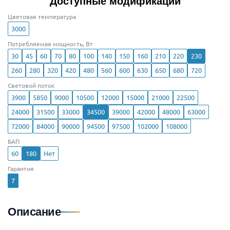
Доступные модификации
Цветовая температура
3000
Потребляемая мощность, Вт
30
45
60
70
80
100
140
150
160
210
220
230
260
280
320
420
480
560
600
630
650
680
720
Световой поток
3900
5850
9000
10500
12000
15000
21000
22500
24000
31500
33000
34500
39000
42000
48000
63000
72000
84000
90000
94500
97500
102000
108000
БАП
60
180
Нет
Гарантия
7
Описание