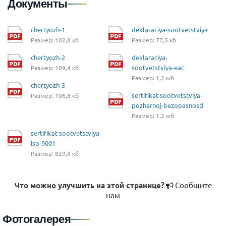
Документы
chertyozh-1
deklaraciya-sootvetstviya
Размер: 102,8 кб
Размер: 77,5 кб
chertyozh-2
deklaraciya-
sootvetstviya-eac
Размер: 109,4 кб
Размер: 1,2 мб
chertyozh-3
sertifikat-sootvetstviya-
Размер: 106,8 кб
pozharnoj-bezopasnosti
Размер: 1,2 мб
sertifikat-sootvetstviya-
iso-9001
Размер: 829,8 кб
Что можно улучшить на этой странице?
Сообщите
нам
Фотогалерея