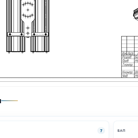
и
7
БАП