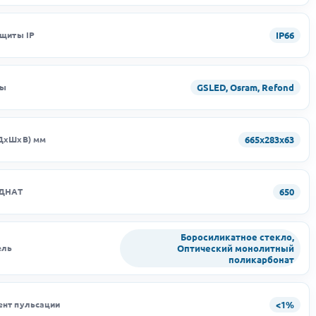
IP66
ащиты IP
GSLED, Osram, Refond
ды
665х283х63
ДхШхВ) мм
650
 ДНАТ
Боросиликатное стекло,
Оптический монолитный
ель
поликарбонат
<1%
нт пульсации