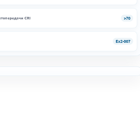
>70
етопередачи CRI
Ex2-007