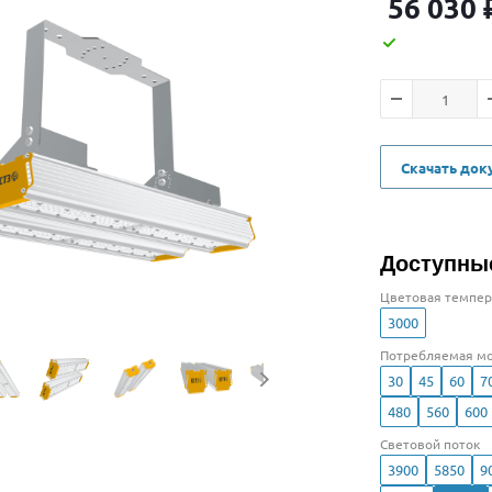
56 030
Скачать до
Доступны
Цветовая темпер
3000
Потребляемая мо
30
45
60
7
480
560
600
Световой поток
3900
5850
9