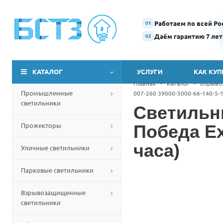
Работаем по всей Ро
01
Даём гарантию 7 лет
02
КАТАЛОГ
УСЛУГИ
КАК КУП
Главная
-
Каталог
-
Взрыво
Промышленные
007-260 39000-5000-66-140-5-1
светильники
Светильн
Прожекторы
Победа Ex
часа)
Уличные светильники
Парковые светильники
Взрывозащищенные
светильники