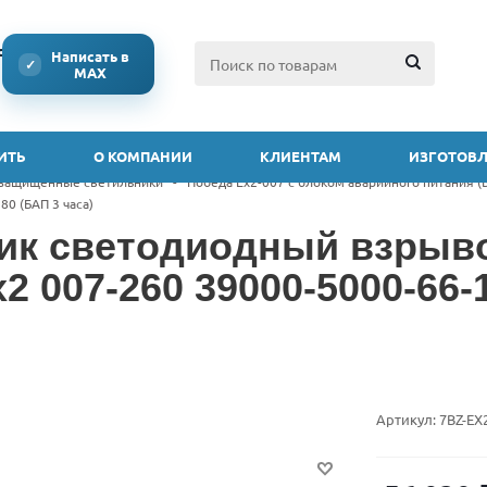
ссии
Написать в
✓
MAX
ИТЬ
О КОМПАНИИ
КЛИЕНТАМ
ИЗГОТОВЛ
защищенные светильники
-
Победа Ex2-007 с блоком аварийного питания (
80 (БАП 3 часа)
ик светодиодный взры
2 007-260 39000-5000-66-
Артикул:
7BZ-EX