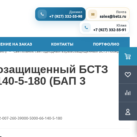
Даниил
Почта
✉
+7 (927) 332-35-98
sales@bstz.ru
Юлия
+7 (927) 332-35-91
ЕНИЕ НА ЗАКАЗ
КОНТАКТЫ
ПОРТФОЛИО
БАП)
-
Светильник светодиодный взрывозащищенный БСТЗ Победа Ex2
возащищенный БСТЗ
140-5-180 (БАП 3
2-007-260-39000-5000-66-140-5-180