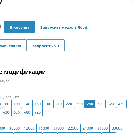
₽
В корзину
Запросить модель Revit
кументацию
Запросить КП
е модификации
атура
щность, Вт
0
80
100
140
150
160
210
220
230
260
280
320
420
630
650
680
720
000
10500
12000
15000
21000
22500
24000
31500
33000