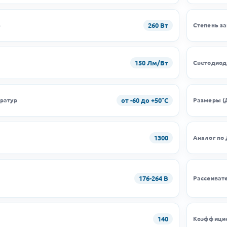
260 Вт
ь
Степень з
150 Лм/Вт
Светодио
от -60 до +50°C
ратур
Размеры (
1300
Аналог по
176-264 В
Рассеиват
140
Коэффицие