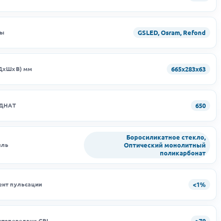
GSLED, Osram, Refond
ды
665х283х63
ДхШхВ) мм
650
 ДНАТ
Боросиликатное стекло,
Оптический монолитный
ель
поликарбонат
<1%
нт пульсации
>70
етопередачи CRI