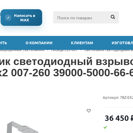
ссии
Написать в
✓
MAX
ИТЬ
О КОМПАНИИ
КЛИЕНТАМ
ИЗГОТОВЛ
защищенные светильники
-
Победа Ex2-007
-
Светильник светодиодный в
ик светодиодный взры
2 007-260 39000-5000-66-
Артикул:
7BZ-EX
36 450