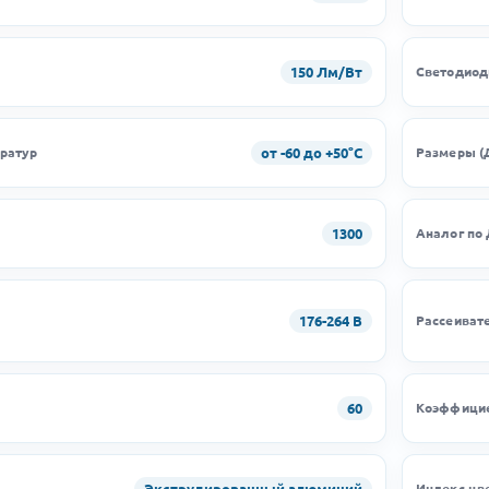
150 Лм/Вт
Светодио
от -60 до +50°C
ратур
Размеры (
1300
Аналог по
176-264 В
Рассеиват
60
Коэффицие
Экструдированный алюминий
Индекс цв