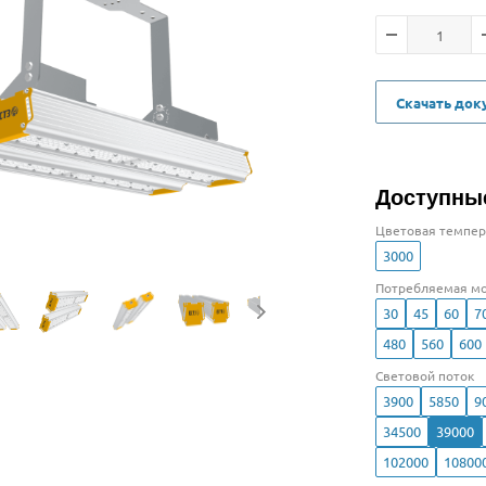
Скачать до
Доступны
Цветовая темпер
3000
Потребляемая мо
30
45
60
7
480
560
600
Световой поток
3900
5850
9
34500
39000
102000
10800