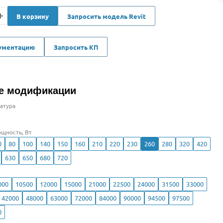
В корзину
Запросить модель Revit
кументацию
Запросить КП
е модификации
атура
щность, Вт
0
80
100
140
150
160
210
220
230
260
280
320
420
630
650
680
720
000
10500
12000
15000
21000
22500
24000
31500
33000
42000
48000
63000
72000
84000
90000
94500
97500
0