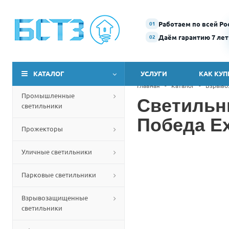
Работаем по всей Ро
01
Даём гарантию 7 лет
02
КАТАЛОГ
УСЛУГИ
КАК КУП
Главная
-
Каталог
-
Взрыво
Промышленные
Светильн
светильники
Победа Ex
Прожекторы
Уличные светильники
Парковые светильники
Взрывозащищенные
светильники