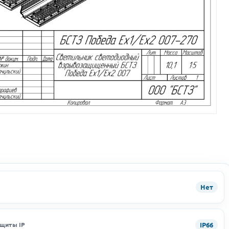
Нет
IP66
ащиты IP