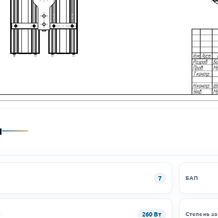
и
7
БАП
260 Вт
ь
Степень з