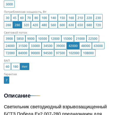
3000
Потребляемая мощность, Вт
30
45
60
70
80
100
140
150
160
210
220
230
260
280
320
420
480
560
600
630
650
680
720
Световой поток
3900
5850
9000
10500
12000
15000
21000
22500
24000
31500
33000
34500
39000
42000
48000
63000
72000
84000
90000
94500
97500
102000
108000
БАП
60
180
Нет
Гарантия
7
Описание
Светильник светодиодный взрывозащищенный
БСТЗ Победа Ex2 007-280 предназначен для