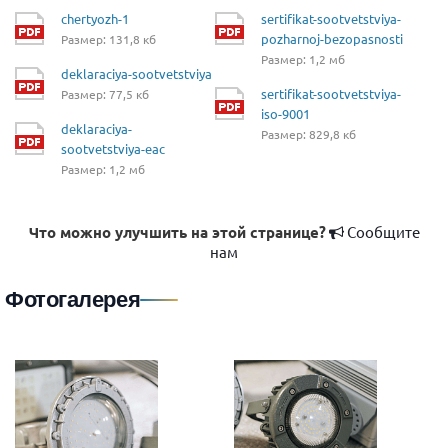
chertyozh-1
sertifikat-sootvetstviya-
pozharnoj-bezopasnosti
Размер: 131,8 кб
Размер: 1,2 мб
deklaraciya-sootvetstviya
sertifikat-sootvetstviya-
Размер: 77,5 кб
iso-9001
deklaraciya-
Размер: 829,8 кб
sootvetstviya-eac
Размер: 1,2 мб
Что можно улучшить на этой странице?
Сообщите
нам
Фотогалерея