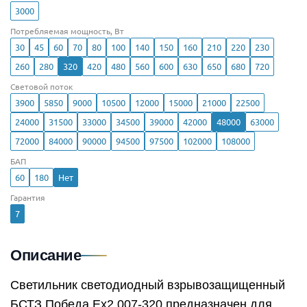
3000
Потребляемая мощность, Вт
30
45
60
70
80
100
140
150
160
210
220
230
260
280
320
420
480
560
600
630
650
680
720
Световой поток
3900
5850
9000
10500
12000
15000
21000
22500
24000
31500
33000
34500
39000
42000
48000
63000
72000
84000
90000
94500
97500
102000
108000
БАП
60
180
Нет
Гарантия
7
Описание
Светильник светодиодный взрывозащищенный
БСТЗ Победа Ex2 007-320 предназначен для