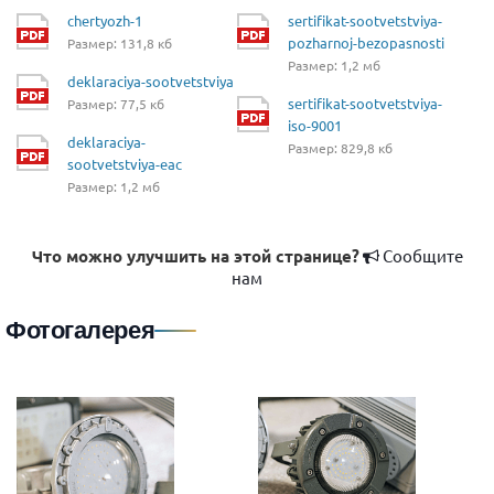
chertyozh-1
sertifikat-sootvetstviya-
pozharnoj-bezopasnosti
Размер: 131,8 кб
Размер: 1,2 мб
deklaraciya-sootvetstviya
sertifikat-sootvetstviya-
Размер: 77,5 кб
iso-9001
deklaraciya-
Размер: 829,8 кб
sootvetstviya-eac
Размер: 1,2 мб
Что можно улучшить на этой странице?
Сообщите
нам
Фотогалерея