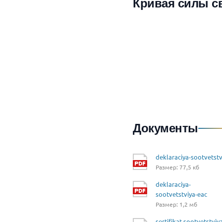
Кривая силы с
Документы
deklaraciya-sootvetstv
Размер: 77,5 кб
deklaraciya-
sootvetstviya-eac
Размер: 1,2 мб
sertifikat-sootvetstviy