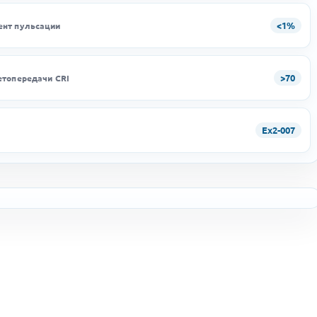
<1%
нт пульсации
>70
етопередачи CRI
Ex2-007