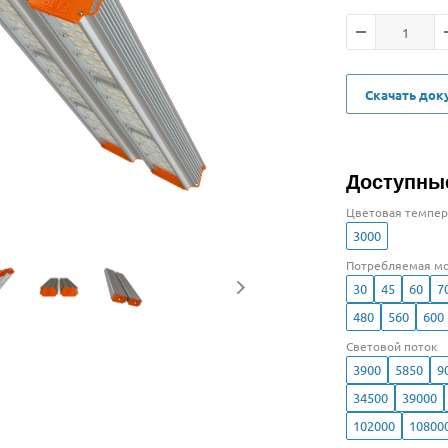
Скачать до
Доступны
Цветовая темпер
3000
Потребляемая мо
30
45
60
7
480
560
600
Световой поток
3900
5850
9
34500
39000
102000
10800