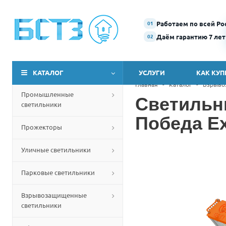
Работаем по всей Ро
01
Даём гарантию 7 лет
02
КАТАЛОГ
УСЛУГИ
КАК КУП
Главная
-
Каталог
-
Взрыво
Промышленные
Светильн
светильники
Победа Ex
Прожекторы
Уличные светильники
Парковые светильники
Взрывозащищенные
светильники