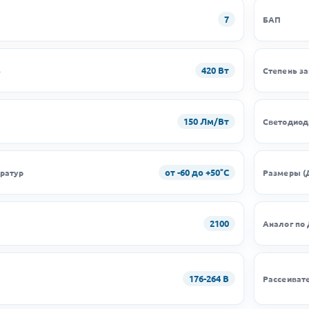
7
БАП
420 Вт
ь
Степень з
150 Лм/Вт
Светодио
от -60 до +50°C
ратур
Размеры (
2100
Аналог по
176-264 В
Рассеиват