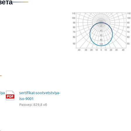
вета
iya
sertifikat-sootvetstviya-
iso-9001
Размер: 829,8 кб
a-