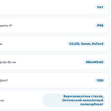
Нет
IP66
ащиты IP
GSLED, Osram, Refond
ды
665х443х63
ДхШхВ) мм
1050
 ДНАТ
Боросиликатное стекло,
Оптический монолитный
ель
поликарбонат