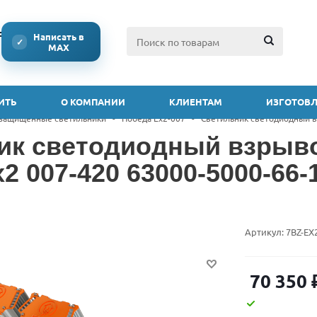
ссии
Написать в
✓
MAX
ИТЬ
О КОМПАНИИ
КЛИЕНТАМ
ИЗГОТОВЛ
защищенные светильники
-
Победа Ex2-007
-
Светильник светодиодный в
ик светодиодный взры
2 007-420 63000-5000-66-
Артикул:
7BZ-EX
70 350