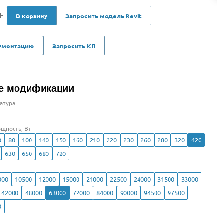
В корзину
Запросить модель Revit
кументацию
Запросить КП
е модификации
атура
щность, Вт
0
80
100
140
150
160
210
220
230
260
280
320
420
630
650
680
720
000
10500
12000
15000
21000
22500
24000
31500
33000
42000
48000
63000
72000
84000
90000
94500
97500
0