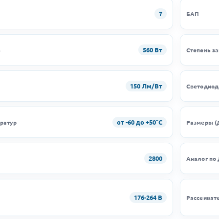
7
БАП
560 Вт
ь
Степень з
150 Лм/Вт
Светодио
от -60 до +50°C
ратур
Размеры (
2800
Аналог по
176-264 В
Рассеиват