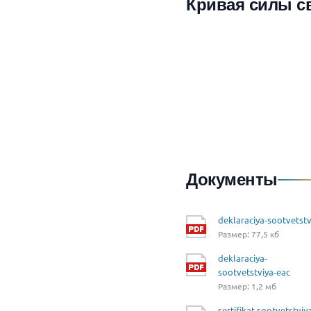
Кривая силы с
Документы
deklaraciya-sootvetstv
Размер: 77,5 кб
deklaraciya-
sootvetstviya-eac
Размер: 1,2 мб
sertifikat-sootvetstviy