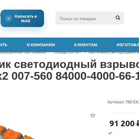
ссии
Написать в
✓
MAX
ИТЬ
О КОМПАНИИ
КЛИЕНТАМ
ИЗГОТОВЛ
защищенные светильники
-
Победа Ex2-007
-
Светильник светодиодный в
ик светодиодный взры
2 007-560 84000-4000-66-
Артикул:
7BZ-EX
91 200