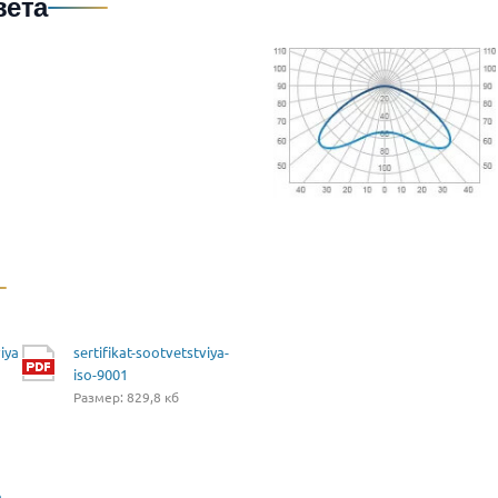
вета
iya
sertifikat-sootvetstviya-
iso-9001
Размер: 829,8 кб
a-