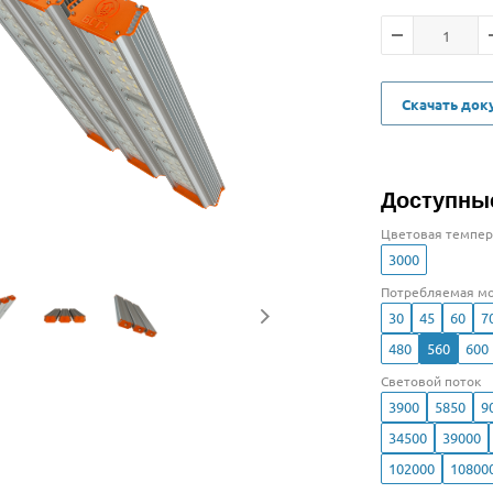
Скачать до
Доступны
Цветовая темпер
3000
Потребляемая мо
30
45
60
7
480
560
600
Световой поток
3900
5850
9
34500
39000
102000
10800