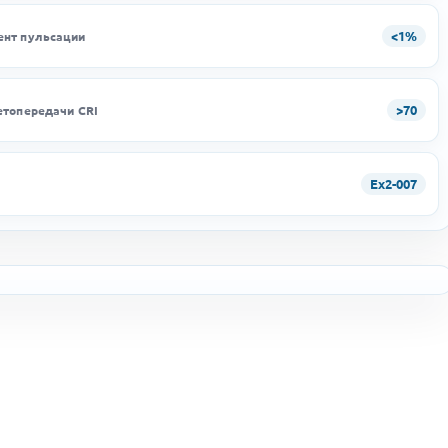
<1%
нт пульсации
>70
етопередачи CRI
Ex2-007