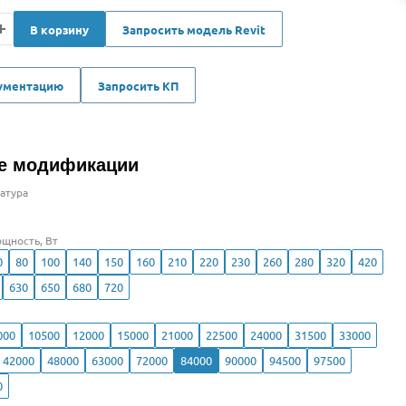
В корзину
Запросить модель Revit
кументацию
Запросить КП
е модификации
атура
щность, Вт
0
80
100
140
150
160
210
220
230
260
280
320
420
630
650
680
720
000
10500
12000
15000
21000
22500
24000
31500
33000
42000
48000
63000
72000
84000
90000
94500
97500
0