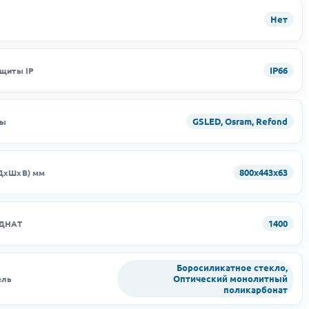
Нет
IP66
ащиты IP
GSLED, Osram, Refond
ды
800х443х63
ДхШхВ) мм
1400
 ДНАТ
Боросиликатное стекло,
Оптический монолитный
ель
поликарбонат