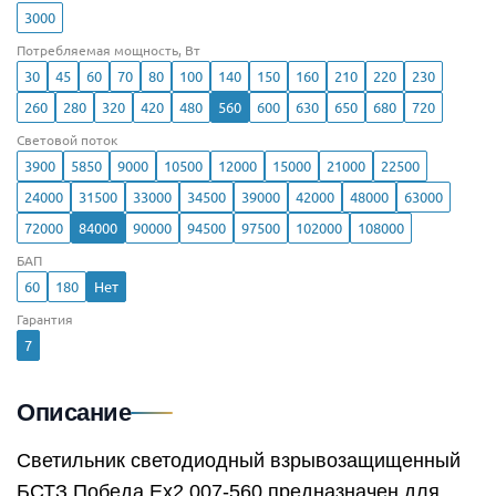
3000
Потребляемая мощность, Вт
30
45
60
70
80
100
140
150
160
210
220
230
260
280
320
420
480
560
600
630
650
680
720
Световой поток
3900
5850
9000
10500
12000
15000
21000
22500
24000
31500
33000
34500
39000
42000
48000
63000
72000
84000
90000
94500
97500
102000
108000
БАП
60
180
Нет
Гарантия
7
Описание
Светильник светодиодный взрывозащищенный
БСТЗ Победа Ex2 007-560 предназначен для