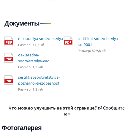
Документы
deklaraciya-sootvetstviya
sertifikat-sootvetstviya-
iso-9001
Размер: 77,5 кб
Размер: 829,8 кб
deklaraciya-
sootvetstviya-eac
Размер: 1,2 мб
sertifikat-sootvetstviya-
pozharnoj-bezopasnosti
Размер: 1,2 мб
Что можно улучшить на этой странице?
Сообщите
нам
Фотогалерея