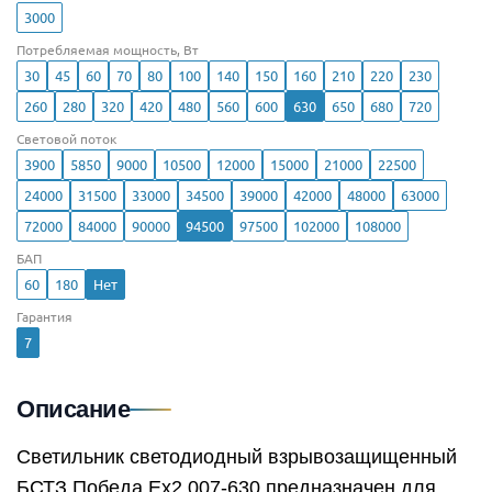
3000
Потребляемая мощность, Вт
30
45
60
70
80
100
140
150
160
210
220
230
260
280
320
420
480
560
600
630
650
680
720
Световой поток
3900
5850
9000
10500
12000
15000
21000
22500
24000
31500
33000
34500
39000
42000
48000
63000
72000
84000
90000
94500
97500
102000
108000
БАП
60
180
Нет
Гарантия
7
Описание
Светильник светодиодный взрывозащищенный
БСТЗ Победа Ex2 007-630 предназначен для