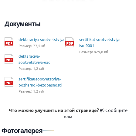
Документы
deklaraciya-sootvetstviya
sertifikat-sootvetstviya-
iso-9001
Размер: 77,5 кб
Размер: 829,8 кб
deklaraciya-
sootvetstviya-eac
Размер: 1,2 мб
sertifikat-sootvetstviya-
pozharnoj-bezopasnosti
Размер: 1,2 мб
Что можно улучшить на этой странице?
Сообщите
нам
Фотогалерея