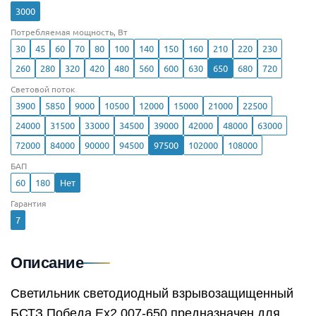
3000
Потребляемая мощность, Вт
30
45
60
70
80
100
140
150
160
210
220
230
260
280
320
420
480
560
600
630
650
680
720
Световой поток
3900
5850
9000
10500
12000
15000
21000
22500
24000
31500
33000
34500
39000
42000
48000
63000
72000
84000
90000
94500
97500
102000
108000
БАП
60
180
Нет
Гарантия
7
Описание
Светильник светодиодный взрывозащищенный
БСТЗ Победа Ex2 007-650 предназначен для