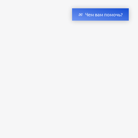
Чем вам помочь?
Получить консультацию специалистов
и бесплатный светотехнический расчет
Оставьте заявку — мы подберём оригинальные светильники и люстры
с учётом всех ваших пожеланий по проекту.