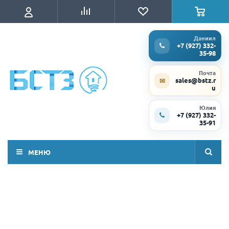
Даниил
+7 (927) 332-
35-98
Почта
sales@bstz.r
✉
u
Юлия
+7 (927) 332-
35-91
МЕНЮ