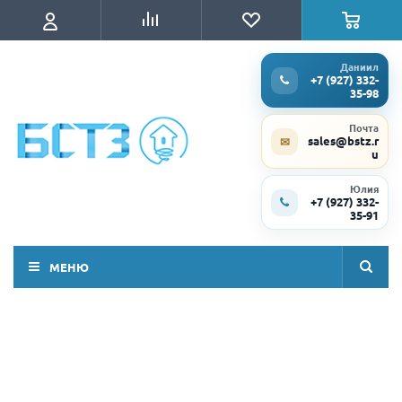
Даниил
+7 (927) 332-
35-98
Почта
sales@bstz.r
✉
u
Юлия
+7 (927) 332-
35-91
МЕНЮ