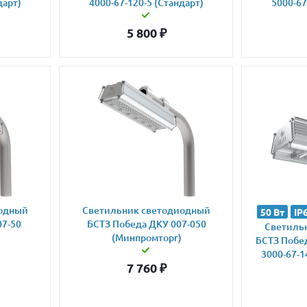
дарт)
4000-67-120-5 (Стандарт)
5000-67
5 800
₽
иодный
Светильник светодиодный
50 Вт
IP
07-50
БСТЗ Победа ДКУ 007-050
Светиль
(Минпромторг)
БСТЗ Побед
3000-67-1
7 760
₽