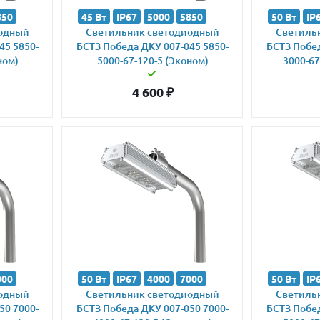
850
45 Вт
IP67
5000
5850
50 Вт
IP
иодный
Светильник светодиодный
Светиль
45 5850-
БСТЗ Победа ДКУ 007-045 5850-
БСТЗ Побед
ном)
5000-67-120-5 (Эконом)
3000-67
4 600
₽
000
50 Вт
IP67
4000
7000
50 Вт
IP
иодный
Светильник светодиодный
Светиль
50 7000-
БСТЗ Победа ДКУ 007-050 7000-
БСТЗ Побед