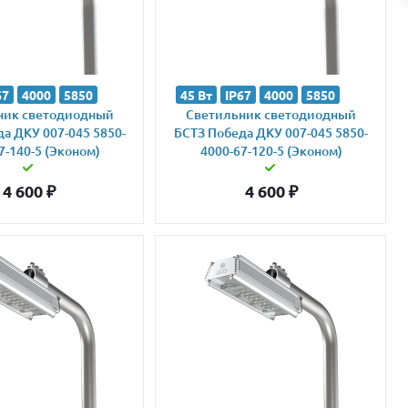
67
4000
5850
45 Вт
IP67
4000
5850
ник светодиодный
Светильник светодиодный
а ДКУ 007-045 5850-
БСТЗ Победа ДКУ 007-045 5850-
7-140-5 (Эконом)
4000-67-120-5 (Эконом)
4 600
₽
4 600
₽