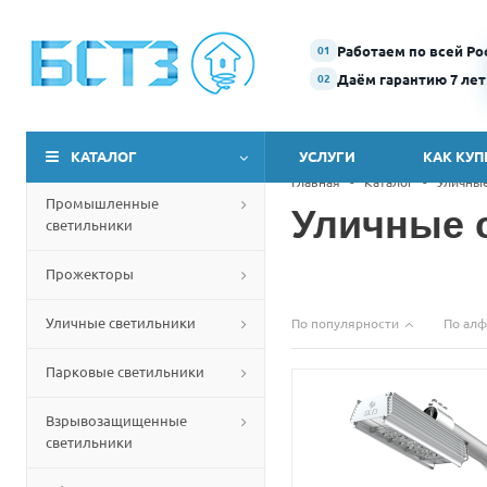
Работаем по всей Ро
01
Даём гарантию 7 лет
02
КАТАЛОГ
УСЛУГИ
КАК КУП
Главная
-
Каталог
-
Уличны
Промышленные
Уличные 
светильники
Прожекторы
Уличные светильники
По популярности
По алф
Парковые светильники
Взрывозащищенные
светильники