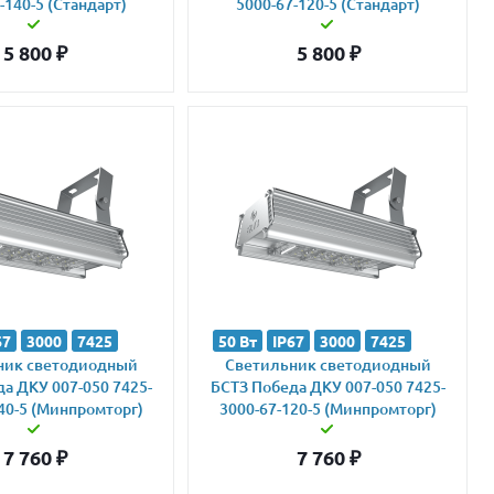
-140-5 (Стандарт)
5000-67-120-5 (Стандарт)
5 800
₽
5 800
₽
67
3000
7425
50 Вт
IP67
3000
7425
ник светодиодный
Светильник светодиодный
а ДКУ 007-050 7425-
БСТЗ Победа ДКУ 007-050 7425-
40-5 (Минпромторг)
3000-67-120-5 (Минпромторг)
7 760
₽
7 760
₽