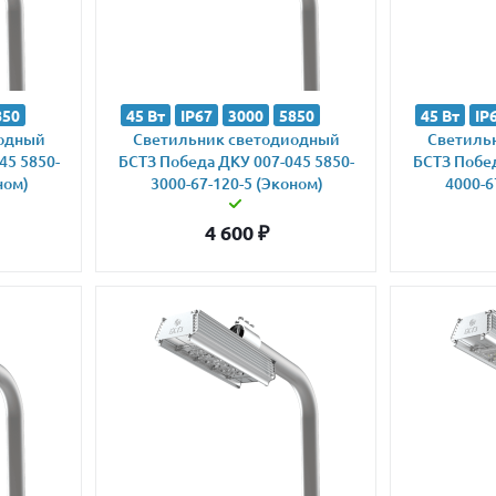
850
45 Вт
IP67
3000
5850
45 Вт
IP
иодный
Светильник светодиодный
Светиль
45 5850-
БСТЗ Победа ДКУ 007-045 5850-
БСТЗ Побед
ном)
3000-67-120-5 (Эконом)
4000-6
4 600
₽