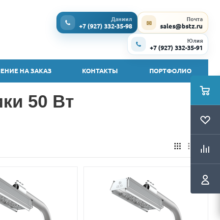
Даниил
Почта
✉
+7 (927) 332-35-98
sales@bstz.ru
Юлия
+7 (927) 332-35-91
ЕНИЕ НА ЗАКАЗ
КОНТАКТЫ
ПОРТФОЛИО
ки 50 Вт