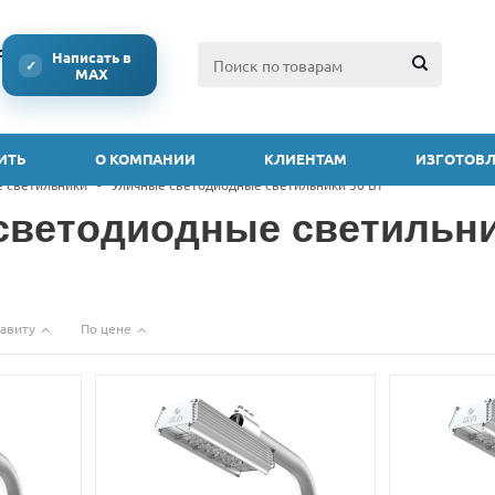
ссии
Написать в
✓
MAX
ИТЬ
О КОМПАНИИ
КЛИЕНТАМ
ИЗГОТОВЛ
е светильники
-
Уличные светодиодные светильники 50 Вт
светодиодные светильни
авиту
По цене