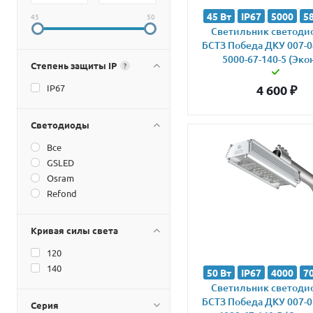
45 Вт
IP67
5000
5
45
50
Светильник светод
БСТЗ Победа ДКУ 007-0
5000-67-140-5 (Эко
Степень защиты IP
?
IP67
4 600
₽
Светодиоды
Все
GSLED
Osram
Refond
Кривая силы света
120
140
50 Вт
IP67
4000
7
Светильник светод
БСТЗ Победа ДКУ 007-0
Серия