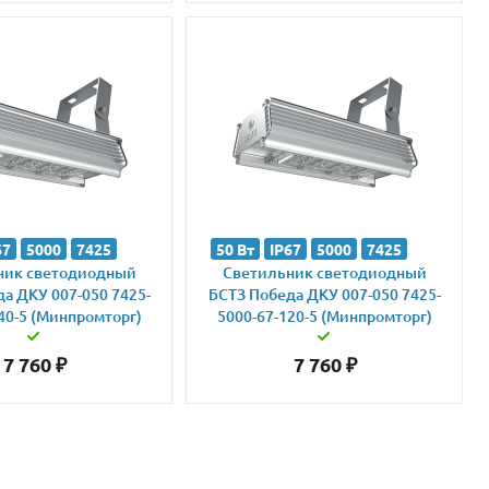
67
5000
7425
50 Вт
IP67
5000
7425
ник светодиодный
Светильник светодиодный
а ДКУ 007-050 7425-
БСТЗ Победа ДКУ 007-050 7425-
40-5 (Минпромторг)
5000-67-120-5 (Минпромторг)
7 760
₽
7 760
₽