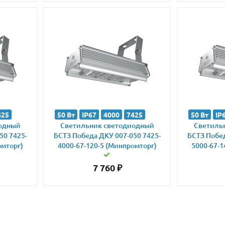
425
50 Вт
IP67
4000
7425
50 Вт
IP
иодный
Светильник светодиодный
Светиль
50 7425-
БСТЗ Победа ДКУ 007-050 7425-
БСТЗ Побед
омторг)
4000-67-120-5 (Минпромторг)
5000-67-1
7 760
₽