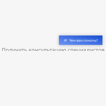
Чем вам помочь?
Получить консультацию специалистов
и бесплатный светотехнический расчет
Оставьте заявку — мы подберём оригинальные светильники и люстры
с учётом всех ваших пожеланий по проекту.
Уже сотни клиентов по всей России доверяют нашему производству.
Заказать расчёт