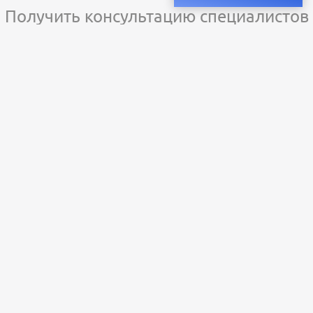
Получить консультацию специалистов
и бесплатный светотехнический расчет
Оставьте заявку — мы подберём оригинальные светильники и люстры
с учётом всех ваших пожеланий по проекту.
Уже сотни клиентов по всей России доверяют нашему производству.
Заказать расчёт
+79273323598
Пн-Пт: с 9:00 до 18:00;
Сб-Вс: выходной