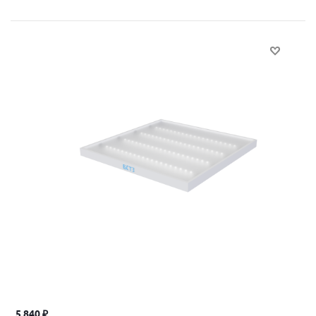
5 840
₽